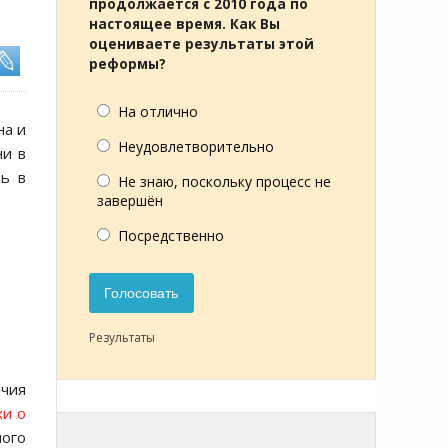
продолжается с 2010 года по
настоящее время. Как Вы
оцениваете результаты этой
реформы?
На отлично
на и
Неудовлетворительно
ни в
ть в
Не знаю, поскольку процесс не
завершён
Посредственно
Голосовать
Результаты
чия
хи о
ного