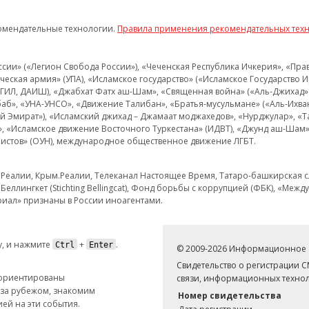
омендательные технологии.
Правила применения рекомендательных тех
и» («Легион Свобода России»), «Чеченская Республика Ичкерия», «Правый
еская армия» (УПА), «Исламское государство» («Исламское Государство И
 ИГИЛ, ДАИШ), «Джабхат Фатх аш-Шам», «Священная война» («Аль-Джихад» 
аб», «УНА-УНСО», «Движение Талибан», «Братья-мусульмане» («Аль-Ихва
кий Эмират»), «Исламский джихад – Джамаат моджахедов», «Нурджулар», «
», «Исламское движение Восточного Туркестана» (ИДВТ), «Джунд аш-Шам»,
истов» (ОУН), международное общественное движение ЛГБТ.
з.Реалии, Крым.Реалии, Телеканал Настоящее Время, Татаро-башкирская сл
Беллингкет (Stichting Bellingcat), Фонд борьбы с коррупцией (ФБК), «Ме
иал» признаны в России иноагентами.
, и нажмите
+
.
Ctrl
Enter
© 2009-2026 Информационное а
Свидетельство о регистрации 
 ориентированы
связи, информационных технол
 за рубежом, знакомим
Номер свидетельства
ей на эти события.