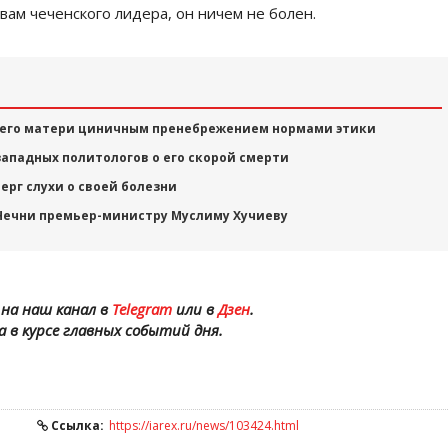
овам чеченского лидера, он ничем не болен.
 его матери циничным пренебрежением нормами этики
ападных политологов о его скорой смерти
рг слухи о своей болезни
Чечни премьер-министру Муслиму Хучиеву
на наш канал в
Telegram
или в
Дзен
.
а в курсе главных событий дня.
Ссылка:
https://iarex.ru/news/103424.html