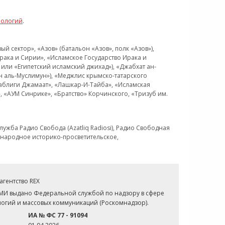
нологий
.
 сектор», «Азов» (батальон «Азов», полк «Азов»),
рака и Сирии», «Исламское Государство Ирака и
или «Египетский исламский джихад»), «Джабхат ан-
н аль-Муслимун»), «Меджлис крымско-татарского
Таблиги Джамаат», «Лашкар-И-Тайба», «Исламская
 «АУМ Синрике», «Братство» Корчинского, «Тризуб им.
ужба Радио Свобода (Azatliq Radiosi), Радио Свободная
ждународное историко-просветительское,
гентство REX
СМИ выдано Федеральной службой по надзору в сфере
огий и массовых коммуникаций (Роскомнадзор).
ИА № ФС 77 - 91094