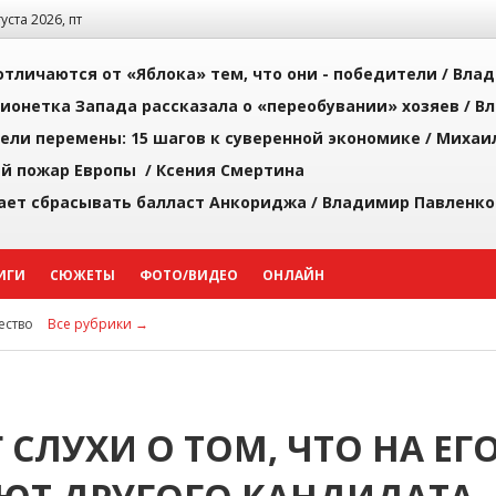
густа 2026, пт
тличаются от «Яблока» тем, что они - победители /
Влад
ионетка Запада рассказала о «переобувании» хозяев /
Вл
рели перемены: 15 шагов к суверенной экономике /
Михаи
й пожар Европы /
Ксения Смертина
ает сбрасывать балласт Анкориджа /
Владимир Павленко
ИГИ
СЮЖЕТЫ
ФОТО/ВИДЕО
ОНЛАЙН
ство
Все рубрики →
СЛУХИ О ТОМ, ЧТО НА ЕГ