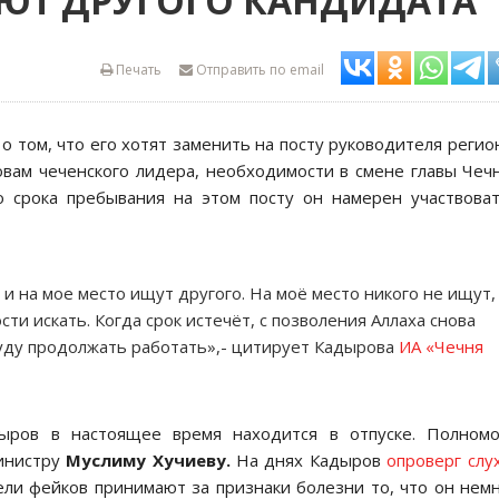
ЮТ ДРУГОГО КАНДИДАТА
Печать
Отправить по email
 о том, что его хотят заменить на посту руководителя регио
вам чеченского лидера, необходимости в смене главы Чеч
о срока пребывания на этом посту он намерен участвова
 и на мое место ищут другого. На моё место никого не ищут,
и искать. Когда срок истечёт, с позволения Аллаха снова
буду продолжать работать»,- цитирует Кадырова
ИА «Чечня
дыров в настоящее время находится в отпуске. Полномо
министру
Муслиму Хучиеву.
На днях Кадыров
опроверг слу
тели фейков принимают за признаки болезни то, что он нем