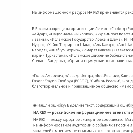
На информационном ресурсе ИА REX применяются рек
В России запрещены организации Легион «Свобода Росси
«Айдар», «Национальный корпус», «Украинская повстанч
Леванта», «Исламское Государство Ирака и Шама», ИГ,
Нусра», «Хайят Тахрир-аш-Шам», «Аль-Каида», «Аш-Шаб
народа», «Хизб ут-Тахрир», «Имарат Кавказ» («Кавказс
партия Туркестана», «Исламское движение Узбекистана
Степана Бандеры», «Организация украинских национал
«Голос Америки», «Левада-Центр», «Idel.Реалии», Кавка
Европа/Радио Свобода (PCE/PC), "Сибирь.Реалии", Фонд 
благотворительное и правозащитное общество «Мемор
Нашли ошибку? Выделите текст, содержащий ошибку
ИА REX — российское информационное агентство
ИА REX — международное экспертное сообщество. Мы
на информирование аудитории о событиях в России и
читателей с мнением независимых экспертов, их реакци