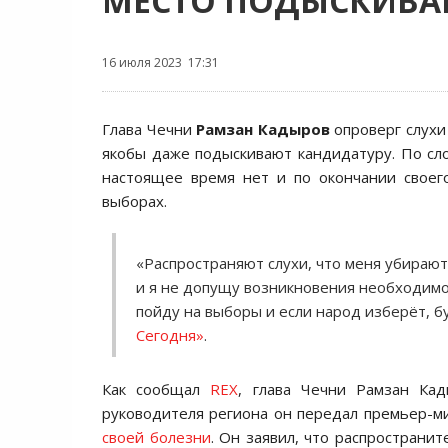
МЕСТО ПОДЫСКИВА
16 июля 2023 17:31
Глава Чечни
Рамзан Кадыров
опроверг слухи
якобы даже подыскивают кандидатуру. По сло
настоящее время нет и по окончании своег
выборах.
«Распространяют слухи, что меня убирают
и я не допущу возникновения необходимост
пойду на выборы и если народ изберёт, 
Сегодня»
.
Как сообщал
REX
, глава Чечни Рамзан Ка
руководителя региона он передал премьер-
своей болезни
. Он заявил, что распространи