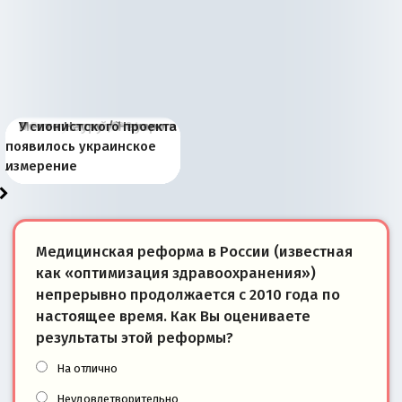
Киевская марионетка
В России назрели
Миграционный пожар
Россия начинает
Россия зимой 1904
Русская нация вчера и
Почему правый крах в
Место Науру / Науэро в
У сионистского проекта
Запада рассказала о
перемены: 15 шагов к
Европы
сбрасывать балласт
года: первые уступки во
сегодня
Варшаве не поможет её
современной истории
появилось украинское
«переобувании» хозяев
суверенной экономике
Анкориджа
внутренней политике
отношениям с Россией?
Южной Осетии
измерение
Медицинская реформа в России (известная
как «оптимизация здравоохранения»)
непрерывно продолжается с 2010 года по
настоящее время. Как Вы оцениваете
результаты этой реформы?
На отлично
Неудовлетворительно