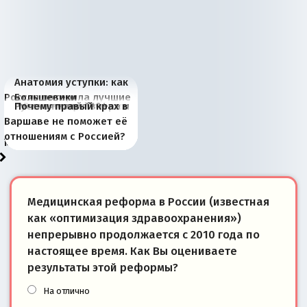
Анатомия уступки: как
Россия потеряла лучшие
Большевики
Киевская марионетка
В России назрели
Миграционный пожар
Россия начинает
Россия зимой 1904
Русская нация вчера и
Почему правый крах в
рыбопромысловые
отличаются от «Яблока»
Запада рассказала о
перемены: 15 шагов к
Европы
сбрасывать балласт
года: первые уступки во
сегодня
Варшаве не поможет её
районы Баренцева
тем, что они -
«переобувании» хозяев
суверенной экономике
Анкориджа
внутренней политике
отношениям с Россией?
моря
победители
Медицинская реформа в России (известная
как «оптимизация здравоохранения»)
непрерывно продолжается с 2010 года по
настоящее время. Как Вы оцениваете
результаты этой реформы?
На отлично