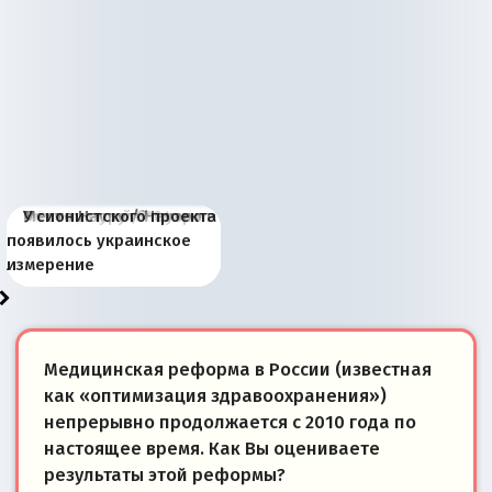
Киевская марионетка
В России назрели
Миграционный пожар
Россия начинает
Россия зимой 1904
Русская нация вчера и
Почему правый крах в
Место Науру / Науэро в
У сионистского проекта
Запада рассказала о
перемены: 15 шагов к
Европы
сбрасывать балласт
года: первые уступки во
сегодня
Варшаве не поможет её
современной истории
появилось украинское
«переобувании» хозяев
суверенной экономике
Анкориджа
внутренней политике
отношениям с Россией?
Южной Осетии
измерение
Медицинская реформа в России (известная
как «оптимизация здравоохранения»)
непрерывно продолжается с 2010 года по
настоящее время. Как Вы оцениваете
результаты этой реформы?