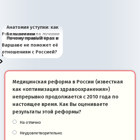
Анатомия уступки: как
Россия потеряла лучшие
Большевики
Киевская марионетка
В России назрели
Миграционный пожар
Россия начинает
Россия зимой 1904
Русская нация вчера и
Почему правый крах в
рыбопромысловые
отличаются от «Яблока»
Запада рассказала о
перемены: 15 шагов к
Европы
сбрасывать балласт
года: первые уступки во
сегодня
Варшаве не поможет её
районы Баренцева
тем, что они -
«переобувании» хозяев
суверенной экономике
Анкориджа
внутренней политике
отношениям с Россией?
моря
победители
Медицинская реформа в России (известная
как «оптимизация здравоохранения»)
непрерывно продолжается с 2010 года по
настоящее время. Как Вы оцениваете
результаты этой реформы?
На отлично
Неудовлетворительно