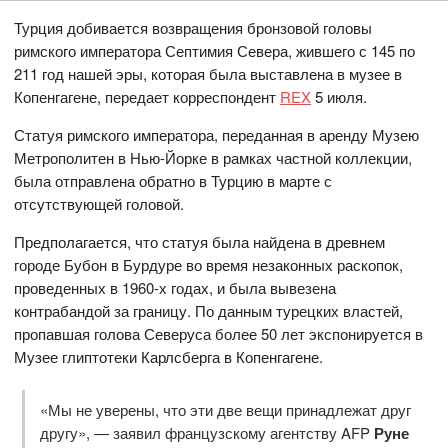
Турция добивается возвращения бронзовой головы
римского императора Септимия Севера, жившего с 145 по
211 год нашей эры, которая была выставлена в музее в
Копенгагене, передает корреспондент
REX
5 июля.
Статуя римского императора, переданная в аренду Музею
Метрополитен в Нью-Йорке в рамках частной коллекции,
была отправлена обратно в Турцию в марте с
отсутствующей головой.
Предполагается, что статуя была найдена в древнем
городе Бубон в Бурдуре во время незаконных раскопок,
проведенных в 1960-х годах, и была вывезена
контрабандой за границу. По данным турецких властей,
пропавшая голова Северуса более 50 лет экспонируется в
Музее глиптотеки Карлсберга в Копенгагене.
«Мы не уверены, что эти две вещи принадлежат друг
другу», — заявил французскому агентству AFP
Руне