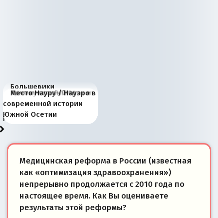
Большевики
Киевская марионетка
В России назрели
Миграционный пожар
Россия начинает
Россия зимой 1904
Русская нация вчера и
Почему правый крах в
Место Науру / Науэро в
отличаются от «Яблока»
Запада рассказала о
перемены: 15 шагов к
Европы
сбрасывать балласт
года: первые уступки во
сегодня
Варшаве не поможет её
современной истории
тем, что они -
«переобувании» хозяев
суверенной экономике
Анкориджа
внутренней политике
отношениям с Россией?
Южной Осетии
победители
Медицинская реформа в России (известная
как «оптимизация здравоохранения»)
непрерывно продолжается с 2010 года по
настоящее время. Как Вы оцениваете
результаты этой реформы?