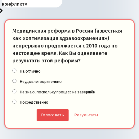
суверенной экономике
Анкориджа
внутренней политике
отношениям с Россией?
Южной Осетии
измерение
конфликт»
Медицинская реформа в России (известная
как «оптимизация здравоохранения»)
непрерывно продолжается с 2010 года по
настоящее время. Как Вы оцениваете
результаты этой реформы?
На отлично
Неудовлетворительно
Не знаю, поскольку процесс не завершён
Посредственно
Результаты