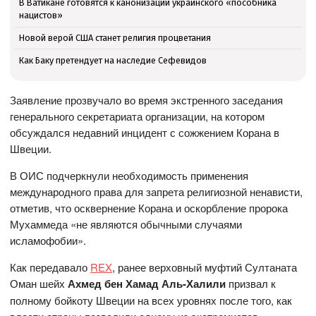
В Ватикане готовятся к канонизации украинского «пособника
нацистов»
Новой верой США станет религия процветания
Как Баку претендует на наследие Сефевидов
Заявление прозвучало во время экстренного заседания
генерального секретариата организации, на котором
обсуждался недавний инцидент с сожжением Корана в
Швеции.
В ОИС подчеркнули необходимость применения
международного права для запрета религиозной ненависти,
отметив, что осквернение Корана и оскорбление пророка
Мухаммеда «не являются обычными случаями
исламофобии».
Как передавало
REX
, ранее верховный муфтий Султаната
Оман шейх
Ахмед бен Хамад Аль-Халили
призвал к
полному бойкоту Швеции на всех уровнях после того, как