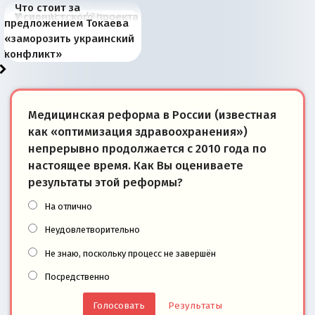
Что стоит за
В России назрели
Миграционный пожар
Россия начинает
Россия зимой 1904
Русская нация вчера и
Почему правый крах в
Место Науру / Науэро в
У сионистского проекта
предложением Токаева
перемены: 15 шагов к
Европы
сбрасывать балласт
года: первые уступки во
сегодня
Варшаве не поможет её
современной истории
появилось украинское
«заморозить украинский
суверенной экономике
Анкориджа
внутренней политике
отношениям с Россией?
Южной Осетии
измерение
конфликт»
Медицинская реформа в России (известная
как «оптимизация здравоохранения»)
непрерывно продолжается с 2010 года по
настоящее время. Как Вы оцениваете
результаты этой реформы?
На отлично
Неудовлетворительно
Не знаю, поскольку процесс не завершён
Посредственно
Результаты