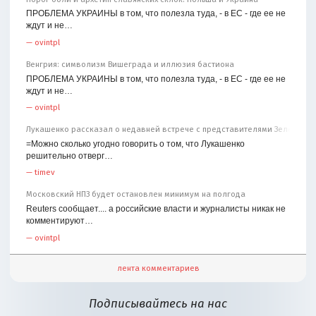
ПРОБЛЕМА УКРАИНЫ в том, что полезла туда, - в ЕС - где ее не
ждут и не…
—
ovintpl
Венгрия: символизм Вишеграда и иллюзия бастиона
ПРОБЛЕМА УКРАИНЫ в том, что полезла туда, - в ЕС - где ее не
ждут и не…
—
ovintpl
Лукашенко рассказал о недавней встрече с представителями Зеленског
=Можно сколько угодно говорить о том, что Лукашенко
решительно отверг…
—
timev
Московский НПЗ будет остановлен минимум на полгода
Reuters сообщает.... а российские власти и журналисты никак не
комментируют…
—
ovintpl
лента комментариев
Подписывайтесь на нас