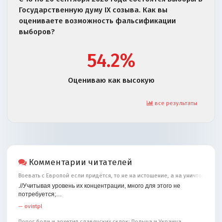
Государственную думу IX созыва. Как вы
оцениваете возможность фальсификации
выборов?
54.2%
Оцениваю как высокую
все результаты
Комментарии читателей
Воевать с Европой если придётся, то не на истощение, а на уничтожение
.//Учитывая уровень их концентрации, много для этого не
потребуется;…
—
ovintpl
Порог боли и архетип славянских склок: Польша и Украина