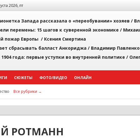
густа 2026, пт
ионетка Запада рассказала о «переобувании» хозяев /
Вл
рели перемены: 15 шагов к суверенной экономике /
Михаи
й пожар Европы /
Ксения Смертина
ает сбрасывать балласт Анкориджа /
Владимир Павленко
 1904 года: первые уступки во внутренней политике /
Оле
ИГИ
СЮЖЕТЫ
ФОТО/ВИДЕО
ОНЛАЙН
ство
Все рубрики →
ЕЙ РОТМАНН