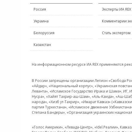
Россия
Эксперты ИА REX
Украина
Комментарии эк
Белоруссия
Стать экспертом
Казахстан
На информационном ресурсе ИА REX применяются рек
В России запрещены организации Легион «Свобода Росси
«Айдар», «Национальный корпус», «Украинская повстанч
Леванта», «Исламское Государство Ирака и Шама», ИГ,
Нусра», «Хайят Тахрир-аш-Шам», «Аль-Каида», «Аш-Шаб
народа», «Хизб ут-Тахрир», «Имарат Кавказ» («Кавказс
партия Туркестана», «Исламское движение Узбекистана
Степана Бандеры», «Организация украинских национал
«Голос Америки», «Левада-Центр», «Idel.Реалии», Кавка