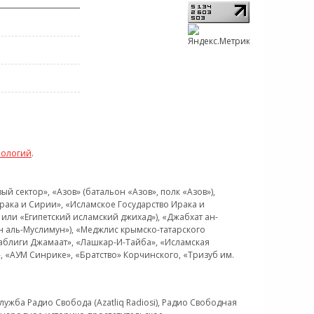
нологий
.
 сектор», «Азов» (батальон «Азов», полк «Азов»),
рака и Сирии», «Исламское Государство Ирака и
или «Египетский исламский джихад»), «Джабхат ан-
н аль-Муслимун»), «Меджлис крымско-татарского
Таблиги Джамаат», «Лашкар-И-Тайба», «Исламская
 «АУМ Синрике», «Братство» Корчинского, «Тризуб им.
ужба Радио Свобода (Azatliq Radiosi), Радио Свободная