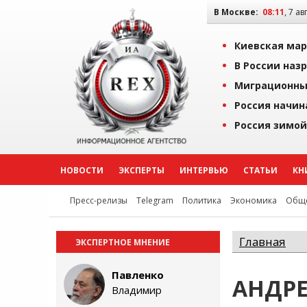
В Москве:
08:11
, 7 ав
Киевская мар
В России наз
Миграционны
Россия начин
Россия зимой
НОВОСТИ
ЭКСПЕРТЫ
ИНТЕРВЬЮ
СТАТЬИ
КН
Пресс-релизы
Telegram
Политика
Экономика
Обще
Главная
ЭКСПЕРТНОЕ МНЕНИЕ
Павленко
АНДР
Владимир