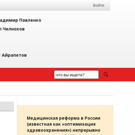
Войти
адимир Павленко
л Челноков
г Айрапетов
Медицинская реформа в России
(известная как «оптимизация
здравоохранения») непрерывно