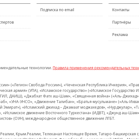
Подписка по email
Контакты
спертов
Партнёры
Реклама
омендательные технологии.
Правила применения рекомендательных тех
и» («Легион Свобода России»), «Чеченская Республика Ичкерия», «Правый
еская армия» (УПА), «Исламское государство» («Исламское Государство И
 ИГИЛ, ДАИШ), «Джабхат Фатх аш-Шам», «Священная война» («Аль-Джихад» 
аб», «УНА-УНСО», «Движение Талибан», «Братья-мусульмане» («Аль-Ихва
кий Эмират»), «Исламский джихад – Джамаат моджахедов», «Нурджулар», «
», «Исламское движение Восточного Туркестана» (ИДВТ), «Джунд аш-Шам»,
истов» (ОУН), международное общественное движение ЛГБТ.
з.Реалии, Крым.Реалии, Телеканал Настоящее Время, Татаро-башкирская сл