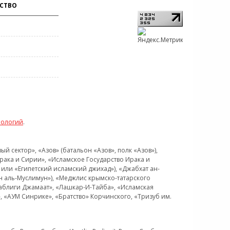
СТВО
нологий
.
 сектор», «Азов» (батальон «Азов», полк «Азов»),
рака и Сирии», «Исламское Государство Ирака и
или «Египетский исламский джихад»), «Джабхат ан-
н аль-Муслимун»), «Меджлис крымско-татарского
Таблиги Джамаат», «Лашкар-И-Тайба», «Исламская
 «АУМ Синрике», «Братство» Корчинского, «Тризуб им.