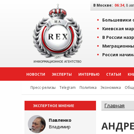
В Москве:
06:34
, 8 ав
Большевики о
Киевская мар
В России наз
Миграционны
Россия начин
НОВОСТИ
ЭКСПЕРТЫ
ИНТЕРВЬЮ
СТАТЬИ
КН
Пресс-релизы
Telegram
Политика
Экономика
Обще
Главная
ЭКСПЕРТНОЕ МНЕНИЕ
Павленко
АНДР
Владимир