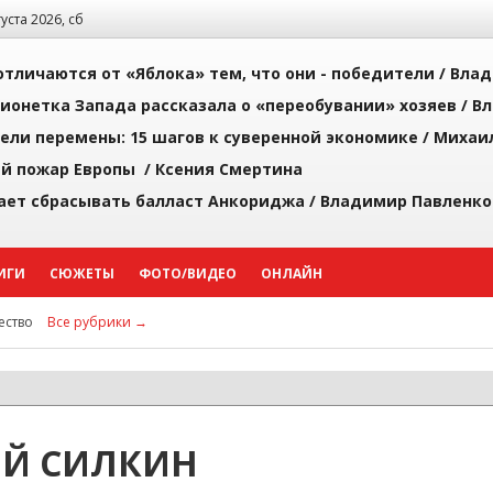
густа 2026, сб
тличаются от «Яблока» тем, что они - победители /
Влад
ионетка Запада рассказала о «переобувании» хозяев /
Вл
рели перемены: 15 шагов к суверенной экономике /
Михаи
й пожар Европы /
Ксения Смертина
ает сбрасывать балласт Анкориджа /
Владимир Павленко
ИГИ
СЮЖЕТЫ
ФОТО/ВИДЕО
ОНЛАЙН
ство
Все рубрики →
ЕЙ СИЛКИН