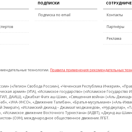
ПОДПИСКИ
СОТРУДНИЧЕ
Подписка по email
Контакты
спертов
Партнёры
Реклама
омендательные технологии.
Правила применения рекомендательных тех
и» («Легион Свобода России»), «Чеченская Республика Ичкерия», «Правый
еская армия» (УПА), «Исламское государство» («Исламское Государство И
 ИГИЛ, ДАИШ), «Джабхат Фатх аш-Шам», «Священная война» («Аль-Джихад» 
аб», «УНА-УНСО», «Движение Талибан», «Братья-мусульмане» («Аль-Ихва
кий Эмират»), «Исламский джихад – Джамаат моджахедов», «Нурджулар», «
», «Исламское движение Восточного Туркестана» (ИДВТ), «Джунд аш-Шам»,
истов» (ОУН), международное общественное движение ЛГБТ.