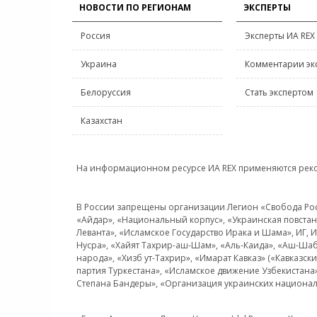
НОВОСТИ ПО РЕГИОНАМ
ЭКСПЕРТЫ
Россия
Эксперты ИА REX
Украина
Комментарии эк
Белоруссия
Стать экспертом
Казахстан
На информационном ресурсе ИА REX применяются рек
В России запрещены организации Легион «Свобода Росси
«Айдар», «Национальный корпус», «Украинская повстанч
Леванта», «Исламское Государство Ирака и Шама», ИГ,
Нусра», «Хайят Тахрир-аш-Шам», «Аль-Каида», «Аш-Шаб
народа», «Хизб ут-Тахрир», «Имарат Кавказ» («Кавказс
партия Туркестана», «Исламское движение Узбекистана
Степана Бандеры», «Организация украинских национал