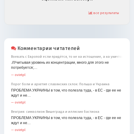
все результаты
Комментарии читателей
Воевать с Европой если придётся, то не на истощение, а на уничтожение
.//Учитывая уровень их концентрации, много для этого не
потребуется;…
—
ovintpl
Порог боли и архетип славянских склок: Польша и Украина
ПРОБЛЕМА УКРАИНЫ в том, что полезла туда, - в ЕС - где ее не
ждут и не…
—
ovintpl
Венгрия: символизм Вишеграда и иллюзия бастиона
ПРОБЛЕМА УКРАИНЫ в том, что полезла туда, - в ЕС - где ее не
ждут и не…
—
ovintpl