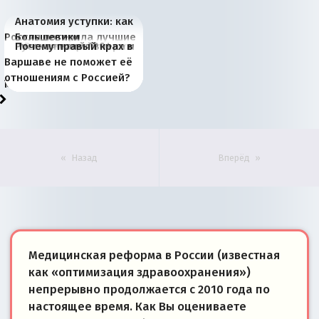
Анатомия уступки: как
Россия потеряла лучшие
Большевики
Киевская марионетка
В России назрели
Миграционный пожар
Россия начинает
Россия зимой 1904
Русская нация вчера и
Почему правый крах в
рыбопромысловые
отличаются от «Яблока»
Запада рассказала о
перемены: 15 шагов к
Европы
сбрасывать балласт
года: первые уступки во
сегодня
Варшаве не поможет её
районы Баренцева
тем, что они -
«переобувании» хозяев
суверенной экономике
Анкориджа
внутренней политике
отношениям с Россией?
моря
победители
Назад
Вперёд
Медицинская реформа в России (известная
как «оптимизация здравоохранения»)
непрерывно продолжается с 2010 года по
настоящее время. Как Вы оцениваете