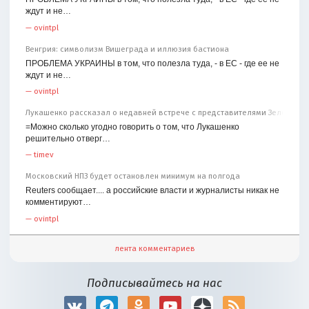
ждут и не…
—
ovintpl
Венгрия: символизм Вишеграда и иллюзия бастиона
ПРОБЛЕМА УКРАИНЫ в том, что полезла туда, - в ЕС - где ее не
ждут и не…
—
ovintpl
Лукашенко рассказал о недавней встрече с представителями Зеленског
=Можно сколько угодно говорить о том, что Лукашенко
решительно отверг…
—
timev
Московский НПЗ будет остановлен минимум на полгода
Reuters сообщает.... а российские власти и журналисты никак не
комментируют…
—
ovintpl
лента комментариев
Подписывайтесь на нас