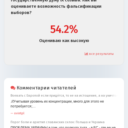
оцениваете возможность фальсификации
выборов?
54.2%
Оцениваю как высокую
все результаты
Комментарии читателей
Воевать с Европой если придётся, то не на истощение, а на уничтожение
.//Учитывая уровень их концентрации, много для этого не
потребуется;…
—
ovintpl
Порог боли и архетип славянских склок: Польша и Украина
ПРОБЛЕМА УКРАИНЫ в том, что полезла туда, - в ЕС - где ее не