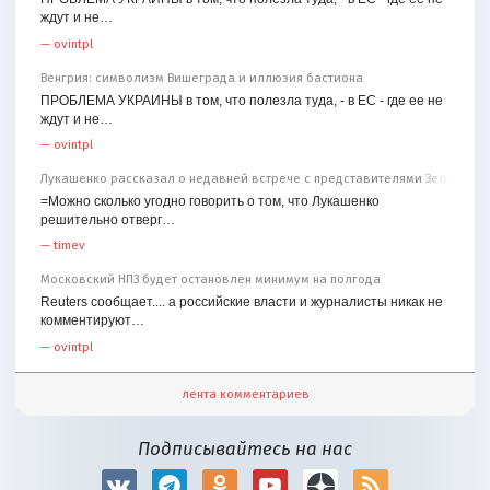
ждут и не…
—
ovintpl
Венгрия: символизм Вишеграда и иллюзия бастиона
ПРОБЛЕМА УКРАИНЫ в том, что полезла туда, - в ЕС - где ее не
ждут и не…
—
ovintpl
Лукашенко рассказал о недавней встрече с представителями Зеленског
=Можно сколько угодно говорить о том, что Лукашенко
решительно отверг…
—
timev
Московский НПЗ будет остановлен минимум на полгода
Reuters сообщает.... а российские власти и журналисты никак не
комментируют…
—
ovintpl
лента комментариев
Подписывайтесь на нас