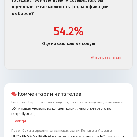
оцениваете возможность фальсификации
выборов?
54.2%
Оцениваю как высокую
все результаты
Комментарии читателей
Воевать с Европой если придётся, то не на истощение, а на уничтожение
.//Учитывая уровень их концентрации, много для этого не
потребуется;…
—
ovintpl
Порог боли и архетип славянских склок: Польша и Украина
ПРОБЛЕМА УКРАИНЫ в том, что полезла туда, - в ЕС - где ее не