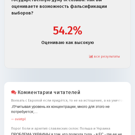
оцениваете возможность фальсификации
выборов?
54.2%
Оцениваю как высокую
все результаты
Комментарии читателей
Воевать с Европой если придётся, то не на истощение, а на уничтожение
.//Учитывая уровень их концентрации, много для этого не
потребуется;…
—
ovintpl
Порог боли и архетип славянских склок: Польша и Украина
ПРОБЛЕМА УКРАИНЫ в том, что полезла туда, - в ЕС - где ее не