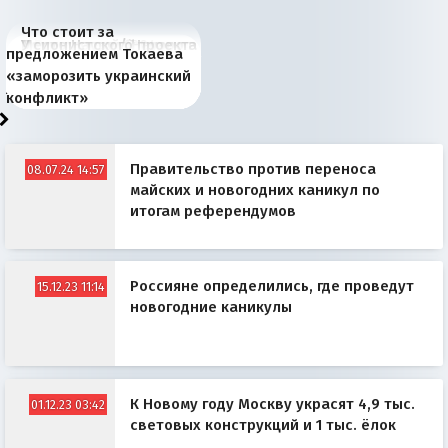
Что стоит за
В России назрели
Миграционный пожар
Россия начинает
Россия зимой 1904
Русская нация вчера и
Почему правый крах в
Место Науру / Науэро в
У сионистского проекта
предложением Токаева
перемены: 15 шагов к
Европы
сбрасывать балласт
года: первые уступки во
сегодня
Варшаве не поможет её
современной истории
появилось украинское
«заморозить украинский
суверенной экономике
Анкориджа
внутренней политике
отношениям с Россией?
Южной Осетии
измерение
конфликт»
Правительство против переноса
08.07.24 14:57
майских и новогодних каникул по
итогам референдумов
Россияне определились, где проведут
15.12.23 11:14
новогодние каникулы
К Новому году Москву украсят 4,9 тыс.
01.12.23 03:42
световых конструкций и 1 тыс. ёлок