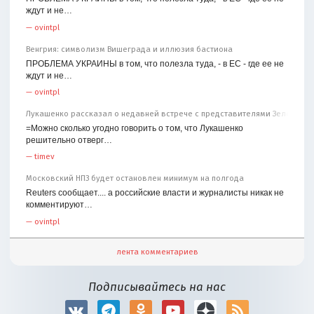
ждут и не…
—
ovintpl
Венгрия: символизм Вишеграда и иллюзия бастиона
ПРОБЛЕМА УКРАИНЫ в том, что полезла туда, - в ЕС - где ее не
ждут и не…
—
ovintpl
Лукашенко рассказал о недавней встрече с представителями Зеленског
=Можно сколько угодно говорить о том, что Лукашенко
решительно отверг…
—
timev
Московский НПЗ будет остановлен минимум на полгода
Reuters сообщает.... а российские власти и журналисты никак не
комментируют…
—
ovintpl
лента комментариев
Подписывайтесь на нас