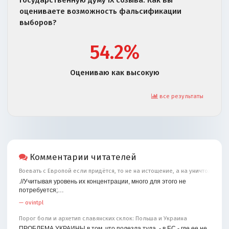
оцениваете возможность фальсификации
выборов?
54.2%
Оцениваю как высокую
все результаты
Комментарии читателей
Воевать с Европой если придётся, то не на истощение, а на уничтожение
.//Учитывая уровень их концентрации, много для этого не
потребуется;…
—
ovintpl
Порог боли и архетип славянских склок: Польша и Украина
ПРОБЛЕМА УКРАИНЫ в том, что полезла туда, - в ЕС - где ее не