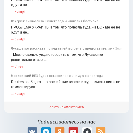
ждут и не…
—
ovintpl
Венгрия: символизм Вишеграда и иллюзия бастиона
ПРОБЛЕМА УКРАИНЫ в том, что полезла туда, - в ЕС - где ее не
ждут и не…
—
ovintpl
Лукашенко рассказал о недавней встрече с представителями Зеленског
=Можно сколько угодно говорить о том, что Лукашенко
решительно отверг…
—
timev
Московский НПЗ будет остановлен минимум на полгода
Reuters сообщает.... а российские власти и журналисты никак не
комментируют…
—
ovintpl
лента комментариев
Подписывайтесь на нас