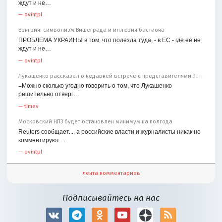
ждут и не…
—
ovintpl
Венгрия: символизм Вишеграда и иллюзия бастиона
ПРОБЛЕМА УКРАИНЫ в том, что полезла туда, - в ЕС - где ее не
ждут и не…
—
ovintpl
Лукашенко рассказал о недавней встрече с представителями Зеленског
=Можно сколько угодно говорить о том, что Лукашенко
решительно отверг…
—
timev
Московский НПЗ будет остановлен минимум на полгода
Reuters сообщает.... а российские власти и журналисты никак не
комментируют…
—
ovintpl
лента комментариев
Подписывайтесь на нас