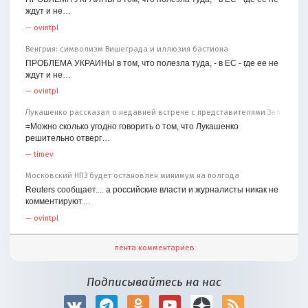
ждут и не…
—
ovintpl
Венгрия: символизм Вишеграда и иллюзия бастиона
ПРОБЛЕМА УКРАИНЫ в том, что полезла туда, - в ЕС - где ее не
ждут и не…
—
ovintpl
Лукашенко рассказал о недавней встрече с представителями Зеленског
=Можно сколько угодно говорить о том, что Лукашенко
решительно отверг…
—
timev
Московский НПЗ будет остановлен минимум на полгода
Reuters сообщает.... а российские власти и журналисты никак не
комментируют…
—
ovintpl
лента комментариев
Подписывайтесь на нас