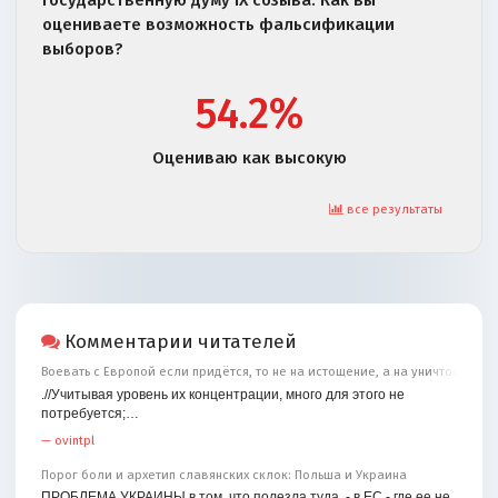
оцениваете возможность фальсификации
выборов?
54.2%
Оцениваю как высокую
все результаты
Комментарии читателей
Воевать с Европой если придётся, то не на истощение, а на уничтожение
.//Учитывая уровень их концентрации, много для этого не
потребуется;…
—
ovintpl
Порог боли и архетип славянских склок: Польша и Украина
ПРОБЛЕМА УКРАИНЫ в том, что полезла туда, - в ЕС - где ее не