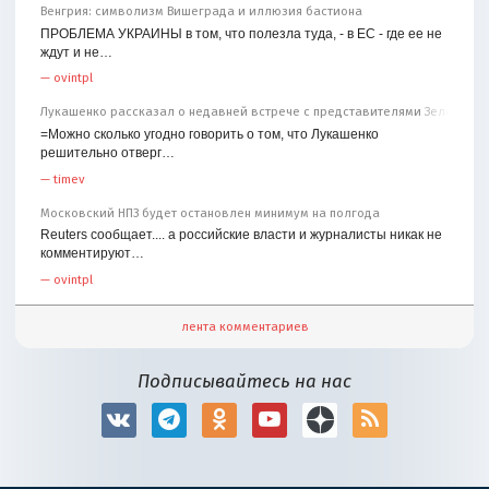
Венгрия: символизм Вишеграда и иллюзия бастиона
ПРОБЛЕМА УКРАИНЫ в том, что полезла туда, - в ЕС - где ее не
ждут и не…
—
ovintpl
Лукашенко рассказал о недавней встрече с представителями Зеленског
=Можно сколько угодно говорить о том, что Лукашенко
решительно отверг…
—
timev
Московский НПЗ будет остановлен минимум на полгода
Reuters сообщает.... а российские власти и журналисты никак не
комментируют…
—
ovintpl
лента комментариев
Подписывайтесь на нас