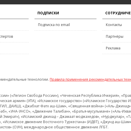
ПОДПИСКИ
СОТРУДНИЧЕ
Подписка по email
Контакты
спертов
Партнёры
Реклама
омендательные технологии.
Правила применения рекомендательных тех
и» («Легион Свобода России»), «Чеченская Республика Ичкерия», «Правый
еская армия» (УПА), «Исламское государство» («Исламское Государство И
 ИГИЛ, ДАИШ), «Джабхат Фатх аш-Шам», «Священная война» («Аль-Джихад» 
аб», «УНА-УНСО», «Движение Талибан», «Братья-мусульмане» («Аль-Ихва
кий Эмират»), «Исламский джихад – Джамаат моджахедов», «Нурджулар», «
», «Исламское движение Восточного Туркестана» (ИДВТ), «Джунд аш-Шам»,
истов» (ОУН), международное общественное движение ЛГБТ.