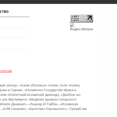
СТВО
нологий
.
 сектор», «Азов» (батальон «Азов», полк «Азов»),
рака и Сирии», «Исламское Государство Ирака и
или «Египетский исламский джихад»), «Джабхат ан-
н аль-Муслимун»), «Меджлис крымско-татарского
Таблиги Джамаат», «Лашкар-И-Тайба», «Исламская
 «АУМ Синрике», «Братство» Корчинского, «Тризуб им.