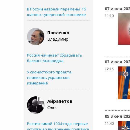
07 июля 20
В России назрели перемены: 15
шагов к суверенной экономике
11:10
Павленко
Владимир
Россия начинает сбрасывать
балласт Анкориджа
03 июля 20
12:15
У сионистского проекта
появилось украинское
измерение
Айрапетов
Олег
05 июня 20
Россия зимой 1904 года: первые
11:40
уступки во внутренней политике