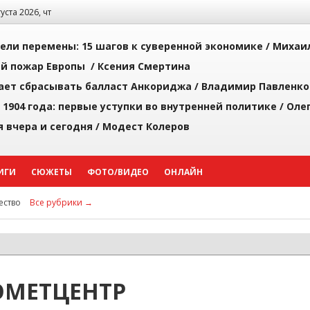
густа 2026, чт
рели перемены: 15 шагов к суверенной экономике /
Михаи
й пожар Европы /
Ксения Смертина
ает сбрасывать балласт Анкориджа /
Владимир Павленко
 1904 года: первые уступки во внутренней политике /
Оле
я вчера и сегодня /
Модест Колеров
ИГИ
СЮЖЕТЫ
ФОТО/ВИДЕО
ОНЛАЙН
ство
Все рубрики →
ОМЕТЦЕНТР