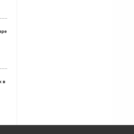
аре
х в