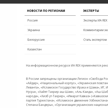
НОВОСТИ ПО РЕГИОНАМ
ЭКСПЕРТЫ
Россия
Эксперты ИА REX
Украина
Комментарии эк
Белоруссия
Стать экспертом
Казахстан
На информационном ресурсе ИА REX применяются рек
В России запрещены организации Легион «Свобода Росси
«Айдар», «Национальный корпус», «Украинская повстанч
Леванта», «Исламское Государство Ирака и Шама», ИГ,
Нусра», «Хайят Тахрир-аш-Шам», «Аль-Каида», «Аш-Шаб
народа», «Хизб ут-Тахрир», «Имарат Кавказ» («Кавказс
партия Туркестана», «Исламское движение Узбекистана
Степана Бандеры», «Организация украинских национал