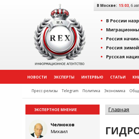
В Москве:
15:03
, 6 ав
В России наз
Миграционны
Россия начин
Россия зимой
Русская наци
НОВОСТИ
ЭКСПЕРТЫ
ИНТЕРВЬЮ
СТАТЬИ
КН
Пресс-релизы
Telegram
Политика
Экономика
Обще
Главная
ЭКСПЕРТНОЕ МНЕНИЕ
Челноков
ГИДР
Михаил