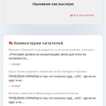
Оцениваю как высокую
все результаты
Комментарии читателей
Воевать с Европой если придётся, то не на истощение, а на уничтожение
.//Учитывая уровень их концентрации, много для этого не
потребуется;…
—
ovintpl
Порог боли и архетип славянских склок: Польша и Украина
ПРОБЛЕМА УКРАИНЫ в том, что полезла туда, - в ЕС - где ее не
ждут и не…
—
ovintpl
Венгрия: символизм Вишеграда и иллюзия бастиона
ПРОБЛЕМА УКРАИНЫ в том, что полезла туда, - в ЕС - где ее не
ждут и не…