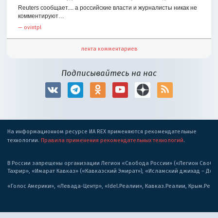
Reuters сообщает.... а российские власти и журналисты никак не
комментируют…
—
ovintpl
лента комментариев
Подписывайтесь на нас
На информационном ресурсе ИА REX применяются рекомендательные
технологии.
Правила применения рекомендательных технологий
.
В России запрещены организации Легион «Свобода России» («Легион Свобода
Тахрир», «Имарат Кавказ» («Кавказский Эмират»), «Исламский джихад – Дж
«Голос Америки», «Левада-Центр», «Idel.Реалии», Кавказ.Реалии, Крым.Реал