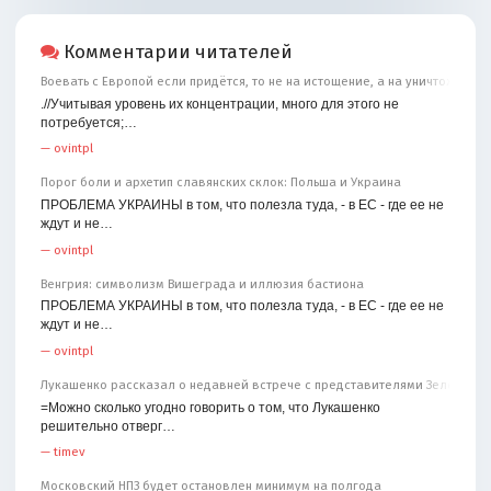
Комментарии читателей
Воевать с Европой если придётся, то не на истощение, а на уничтожение
.//Учитывая уровень их концентрации, много для этого не
потребуется;…
—
ovintpl
Порог боли и архетип славянских склок: Польша и Украина
ПРОБЛЕМА УКРАИНЫ в том, что полезла туда, - в ЕС - где ее не
ждут и не…
—
ovintpl
Венгрия: символизм Вишеграда и иллюзия бастиона
ПРОБЛЕМА УКРАИНЫ в том, что полезла туда, - в ЕС - где ее не
ждут и не…
—
ovintpl
Лукашенко рассказал о недавней встрече с представителями Зеленског
=Можно сколько угодно говорить о том, что Лукашенко
решительно отверг…
—
timev
Московский НПЗ будет остановлен минимум на полгода