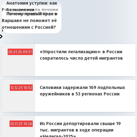
Анатомия уступки: как
Россия потеряла лучшие
Большевики
Киевская марионетка
В России назрели
Миграционный пожар
Россия начинает
Россия зимой 1904
Русская нация вчера и
Почему правый крах в
рыбопромысловые
отличаются от «Яблока»
Запада рассказала о
перемены: 15 шагов к
Европы
сбрасывать балласт
года: первые уступки во
сегодня
Варшаве не поможет её
районы Баренцева
тем, что они -
«переобувании» хозяев
суверенной экономике
Анкориджа
внутренней политике
отношениям с Россией?
моря
победители
«Упростили легализацию»: в России
28.01.26 09:57
сократилось число детей мигрантов
Силовики задержали 169 подпольных
12.12.25 10:52
оружейников в 53 регионах России
Из России депортировали свыше 19
20.11.25 10:26
тыс. мигрантов в ходе операции
«Нелегал-2025»