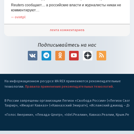
Reuters сообщает.... а российские власти и журналисты никак не
комментируют…
—
ovintpl
лента комментариев
Подписывайтесь на нас
На информационном ресурсе ИА REX применяются рекомендательные
технологии.
Правила применения рекомендательных технологий
.
В России запрещены организации Легион «Свобода России» («Легион Свобода
Тахрир», «Имарат Кавказ» («Кавказский Эмират»), «Исламский джихад – Дж
«Голос Америки», «Левада-Центр», «Idel.Реалии», Кавказ.Реалии, Крым.Реал