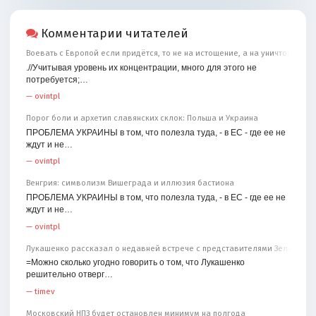
Комментарии читателей
Воевать с Европой если придётся, то не на истощение, а на уничтожение
.//Учитывая уровень их концентрации, много для этого не
потребуется;…
—
ovintpl
Порог боли и архетип славянских склок: Польша и Украина
ПРОБЛЕМА УКРАИНЫ в том, что полезла туда, - в ЕС - где ее не
ждут и не…
—
ovintpl
Венгрия: символизм Вишеграда и иллюзия бастиона
ПРОБЛЕМА УКРАИНЫ в том, что полезла туда, - в ЕС - где ее не
ждут и не…
—
ovintpl
Лукашенко рассказал о недавней встрече с представителями Зеленског
=Можно сколько угодно говорить о том, что Лукашенко
решительно отверг…
—
timev
Московский НПЗ будет остановлен минимум на полгода