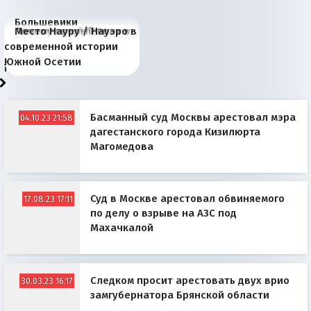
Большевики
Киевская марионетка
В России назрели
Миграционный пожар
Россия начинает
Россия зимой 1904
Русская нация вчера и
Почему правый крах в
Место Науру / Науэро в
отличаются от «Яблока»
Запада рассказала о
перемены: 15 шагов к
Европы
сбрасывать балласт
года: первые уступки во
сегодня
Варшаве не поможет её
современной истории
тем, что они -
«переобувании» хозяев
суверенной экономике
Анкориджа
внутренней политике
отношениям с Россией?
Южной Осетии
победители
Басманный суд Москвы арестовал мэра
04.10.23 21:58
дагестанского города Кизилюрта
Магомедова
Суд в Москве арестовал обвиняемого
17.08.23 17:11
по делу о взрыве на АЗС под
Махачкалой
Следком просит арестовать двух врио
30.03.23 16:17
замгубернатора Брянской области