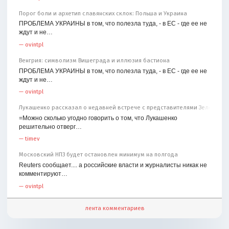
Порог боли и архетип славянских склок: Польша и Украина
ПРОБЛЕМА УКРАИНЫ в том, что полезла туда, - в ЕС - где ее не
ждут и не…
—
ovintpl
Венгрия: символизм Вишеграда и иллюзия бастиона
ПРОБЛЕМА УКРАИНЫ в том, что полезла туда, - в ЕС - где ее не
ждут и не…
—
ovintpl
Лукашенко рассказал о недавней встрече с представителями Зеленског
=Можно сколько угодно говорить о том, что Лукашенко
решительно отверг…
—
timev
Московский НПЗ будет остановлен минимум на полгода
Reuters сообщает.... а российские власти и журналисты никак не
комментируют…
—
ovintpl
лента комментариев