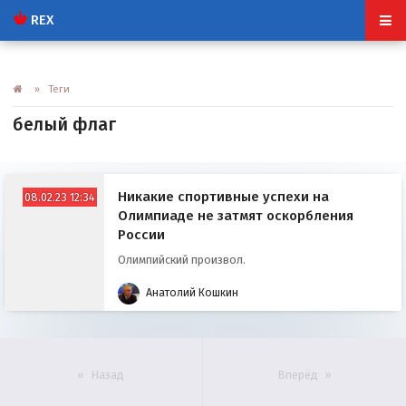
REX
» Теги
белый флаг
Никакие спортивные успехи на
08.02.23 12:34
Олимпиаде не затмят оскорбления
России
Олимпийский произвол.
Анатолий Кошкин
Назад
Вперёд