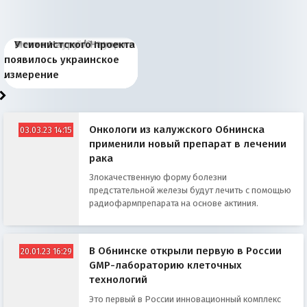
Киевская марионетка
В России назрели
Миграционный пожар
Россия начинает
Россия зимой 1904
Русская нация вчера и
Почему правый крах в
Место Науру / Науэро в
У сионистского проекта
Запада рассказала о
перемены: 15 шагов к
Европы
сбрасывать балласт
года: первые уступки во
сегодня
Варшаве не поможет её
современной истории
появилось украинское
«переобувании» хозяев
суверенной экономике
Анкориджа
внутренней политике
отношениям с Россией?
Южной Осетии
измерение
Онкологи из калужского Обнинска
03.03.23 14:15
применили новый препарат в лечении
рака
Злокачественную форму болезни
предстательной железы будут лечить с помощью
радиофармпрепарата на основе актиния.
В Обнинске открыли первую в России
20.01.23 16:29
GMP-лабораторию клеточных
технологий
Это первый в России инновационный комплекс