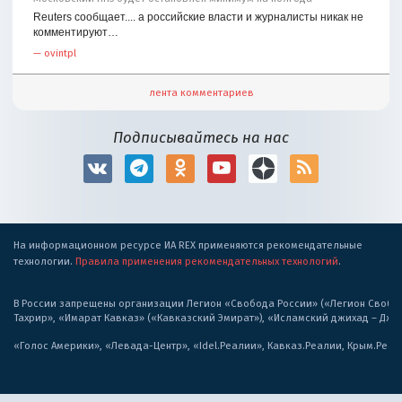
Reuters сообщает.... а российские власти и журналисты никак не
комментируют…
—
ovintpl
лента комментариев
Подписывайтесь на нас
На информационном ресурсе ИА REX применяются рекомендательные
технологии.
Правила применения рекомендательных технологий
.
В России запрещены организации Легион «Свобода России» («Легион Свобода
Тахрир», «Имарат Кавказ» («Кавказский Эмират»), «Исламский джихад – Дж
«Голос Америки», «Левада-Центр», «Idel.Реалии», Кавказ.Реалии, Крым.Реал