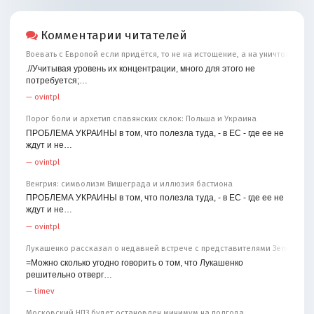
Комментарии читателей
Воевать с Европой если придётся, то не на истощение, а на уничтожение
.//Учитывая уровень их концентрации, много для этого не
потребуется;…
—
ovintpl
Порог боли и архетип славянских склок: Польша и Украина
ПРОБЛЕМА УКРАИНЫ в том, что полезла туда, - в ЕС - где ее не
ждут и не…
—
ovintpl
Венгрия: символизм Вишеграда и иллюзия бастиона
ПРОБЛЕМА УКРАИНЫ в том, что полезла туда, - в ЕС - где ее не
ждут и не…
—
ovintpl
Лукашенко рассказал о недавней встрече с представителями Зеленског
=Можно сколько угодно говорить о том, что Лукашенко
решительно отверг…
—
timev
Московский НПЗ будет остановлен минимум на полгода