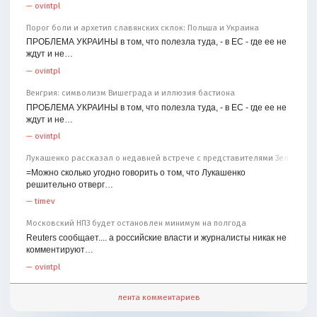
—
ovintpl
Порог боли и архетип славянских склок: Польша и Украина
ПРОБЛЕМА УКРАИНЫ в том, что полезла туда, - в ЕС - где ее не
ждут и не…
—
ovintpl
Венгрия: символизм Вишеграда и иллюзия бастиона
ПРОБЛЕМА УКРАИНЫ в том, что полезла туда, - в ЕС - где ее не
ждут и не…
—
ovintpl
Лукашенко рассказал о недавней встрече с представителями Зеленског
=Можно сколько угодно говорить о том, что Лукашенко
решительно отверг…
—
timev
Московский НПЗ будет остановлен минимум на полгода
Reuters сообщает.... а российские власти и журналисты никак не
комментируют…
—
ovintpl
лента комментариев