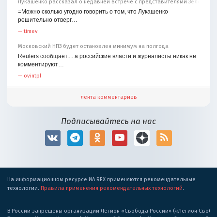
Лукашенко рассказал о недавней встрече с представителями Зеленског
=Можно сколько угодно говорить о том, что Лукашенко
решительно отверг…
—
timev
Московский НПЗ будет остановлен минимум на полгода
Reuters сообщает.... а российские власти и журналисты никак не
комментируют…
—
ovintpl
лента комментариев
Подписывайтесь на нас
На информационном ресурсе ИА REX применяются рекомендательные
технологии.
Правила применения рекомендательных технологий
.
В России запрещены организации Легион «Свобода России» («Легион Свобода