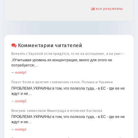
все результаты
Комментарии читателей
Воевать с Европой если придётся, то не на истощение, а на уничтожение
.//Учитывая уровень их концентрации, много для этого не
потребуется;…
—
ovintpl
Порог боли и архетип славянских склок: Польша и Украина
ПРОБЛЕМА УКРАИНЫ в том, что полезла туда, - в ЕС - где ее не
ждут и не…
—
ovintpl
Венгрия: символизм Вишеграда и иллюзия бастиона
ПРОБЛЕМА УКРАИНЫ в том, что полезла туда, - в ЕС - где ее не
ждут и не…
—
ovintpl