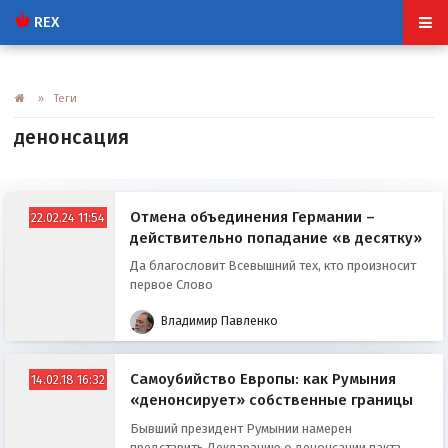
REX
» Теги
денонсация
Отмена объединения Германии –
22.02.24 11:54
действительно попадание «в десятку»
Да благословит Всевышний тех, кто произносит
первое Слово
Владимир Павленко
Самоубийство Европы: как Румыния
14.02.18 16:32
«денонсирует» собственные границы
Бывший президент Румынии намерен
представить Декларацию о денонсации пакта