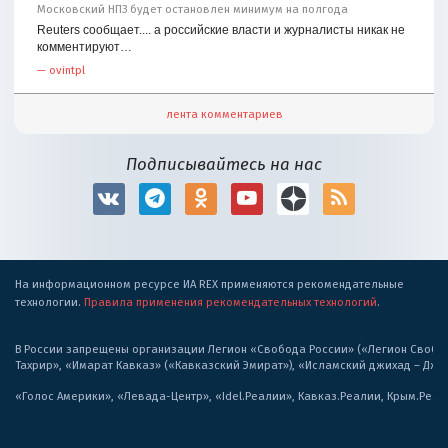
Московский НПЗ будет остановлен минимум на полгода
Reuters сообщает.... а российские власти и журналисты никак не
комментируют…
—
ovintpl
лента комментариев
Подписывайтесь на нас
На информационном ресурсе ИА REX применяются рекомендательные
технологии.
Правила применения рекомендательных технологий
.
В России запрещены организации Легион «Свобода России» («Легион Свобода
Тахрир», «Имарат Кавказ» («Кавказский Эмират»), «Исламский джихад – Дж
«Голос Америки», «Левада-Центр», «Idel.Реалии», Кавказ.Реалии, Крым.Реал