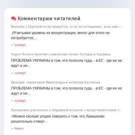
Комментарии читателей
Воевать с Европой если придётся, то не на истощение, а на уничтожение
.//Учитывая уровень их концентрации, много для этого не
потребуется;…
—
ovintpl
Порог боли и архетип славянских склок: Польша и Украина
ПРОБЛЕМА УКРАИНЫ в том, что полезла туда, - в ЕС - где ее не
ждут и не…
—
ovintpl
Венгрия: символизм Вишеграда и иллюзия бастиона
ПРОБЛЕМА УКРАИНЫ в том, что полезла туда, - в ЕС - где ее не
ждут и не…
—
ovintpl
Лукашенко рассказал о недавней встрече с представителями Зеленског
=Можно сколько угодно говорить о том, что Лукашенко
решительно отверг…
—
timev