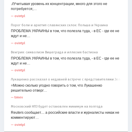
.//Учитывая уровень их концентрации, много для этого не
потребуется;…
—
ovintpl
Порог боли и архетип славянских склок: Польша и Украина
ПРОБЛЕМА УКРАИНЫ в том, что полезла туда, - в ЕС - где ее не
ждут и не…
—
ovintpl
Венгрия: символизм Вишеграда и иллюзия бастиона
ПРОБЛЕМА УКРАИНЫ в том, что полезла туда, - в ЕС - где ее не
ждут и не…
—
ovintpl
Лукашенко рассказал о недавней встрече с представителями Зеленског
=Можно сколько угодно говорить о том, что Лукашенко
решительно отверг…
—
timev
Московский НПЗ будет остановлен минимум на полгода
Reuters сообщает.... а российские власти и журналисты никак не
комментируют…
—
ovintpl