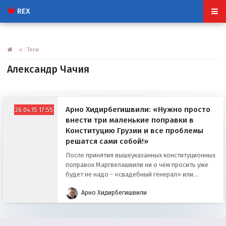
REX
» Теги
Александр Чачия
Арно Хидирбегишвили: «Нужно просто
26.04.15 17:55
внести три маленькие поправки в
Конституцию Грузии и все проблемы
решатся сами собой!»
После принятия вышеуказанных конституционных
поправок Маргвелашвили ни о чём просить уже
будет не надo - «свадебный генерал» или
подчинится Основному закону страны, или уедет
Арно Хидирбегишвили
к Саакашвили - принимать парад 26 мая в Киеве…