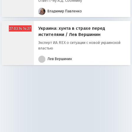
Ответ г-ну А.Д. Собянину
Владимир Павленко
Украина: хунта в страхе перед
27.03.14 14:27
мстителями / Лев Вершинин
Эксперт ИА REX о ситуации с новой украинской
властью
Лев Вершинин