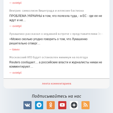
—
ovintpl
Венгрия: символизм Вишеграда и иллюзия бастиона
ПРОБЛЕМА УКРАИНЫ в том, что полезла туда, - в ЕС - где ее не
ждут и не…
—
ovintpl
Лукашенко рассказал о недавней встрече с представителями Зеленског
=Можно сколько угодно говорить о том, что Лукашенко
решительно отверг…
—
timev
Московский НПЗ будет остановлен минимум на полгода
Reuters сообщает.... а российские власти и журналисты никак не
комментируют…
—
ovintpl
лента комментариев
Подписывайтесь на нас