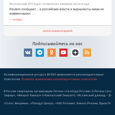
Московский НПЗ будет остановлен минимум на полгода
Reuters сообщает.... а российские власти и журналисты никак не
комментируют…
—
ovintpl
лента комментариев
Подписывайтесь на нас
На информационном ресурсе ИА REX применяются рекомендательные
технологии.
Правила применения рекомендательных технологий
.
В России запрещены организации Легион «Свобода России» («Легион Свобода
Тахрир», «Имарат Кавказ» («Кавказский Эмират»), «Исламский джихад – Дж
«Голос Америки», «Левада-Центр», «Idel.Реалии», Кавказ.Реалии, Крым.Реал