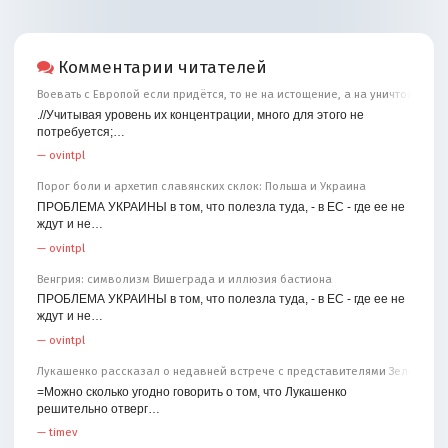
Комментарии читателей
Воевать с Европой если придётся, то не на истощение, а на уничтожение
.//Учитывая уровень их концентрации, много для этого не
потребуется;…
—
ovintpl
Порог боли и архетип славянских склок: Польша и Украина
ПРОБЛЕМА УКРАИНЫ в том, что полезла туда, - в ЕС - где ее не
ждут и не…
—
ovintpl
Венгрия: символизм Вишеграда и иллюзия бастиона
ПРОБЛЕМА УКРАИНЫ в том, что полезла туда, - в ЕС - где ее не
ждут и не…
—
ovintpl
Лукашенко рассказал о недавней встрече с представителями Зеленског
=Можно сколько угодно говорить о том, что Лукашенко
решительно отверг…
—
timev