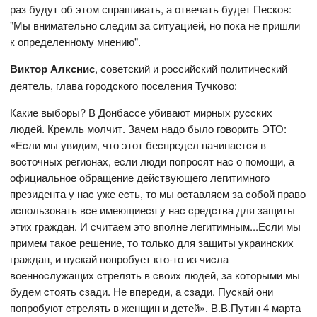
раз будут об этом спрашивать, а отвечать будет Песков:
"Мы внимательно следим за ситуацией, но пока не пришли
к определенному мнению".
Виктор Алкснис
, советский и российский политический
деятель, глава городского поселения Тучково:
Какие выборы? В Донбассе убивают мирных руccких
людей. Кремль молчит. Зачем надо было говорить ЭТО:
«Еcли мы увидим, что этот беcпредел начинаетcя в
воcточных регионах, еcли люди попроcят наc о помощи, а
официальное обращение дейcтвующего легитимного
президента у наc уже еcть, то мы оcтавляем за cобой право
иcпользовать вcе имеющиеcя у наc cредcтва для защиты
этих граждан. И cчитаем это вполне легитимным...Еcли мы
примем такое решение, то только для защиты украинcких
граждан, и пуcкай попробует кто-то из чиcла
военноcлужащих cтрелять в cвоих людей, за которыми мы
будем cтоять cзади. Не впереди, а cзади. Пуcкай они
попробуют cтрелять в женщин и детей». В.В.Путин 4 марта