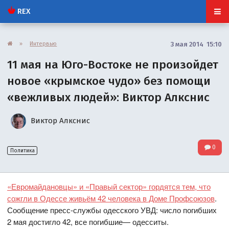
REX
»
Интервью
3 мая 2014 15:10
11 мая на Юго-Востоке не произойдет
новое «крымское чудо» без помощи
«вежливых людей»: Виктор Алкснис
Виктор Алкснис
0
Политика
«Евромайдановцы» и «Правый сектор» гордятся тем, что
сожгли в Одессе живьём 42 человека в Доме Профсоюзов
.
Сообщение пресс-службы одесского УВД: число погибших
2 мая достигло 42, все погибшие— одесситы.