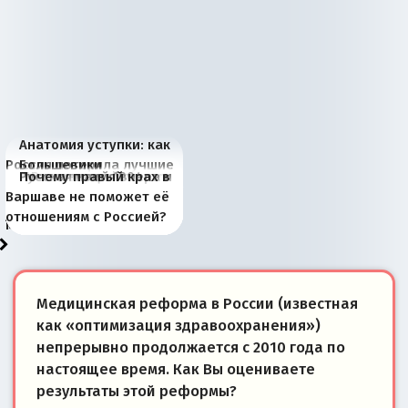
Анатомия уступки: как
Россия потеряла лучшие
Большевики
Киевская марионетка
В России назрели
Миграционный пожар
Россия начинает
Россия зимой 1904
Русская нация вчера и
Почему правый крах в
рыбопромысловые
отличаются от «Яблока»
Запада рассказала о
перемены: 15 шагов к
Европы
сбрасывать балласт
года: первые уступки во
сегодня
Варшаве не поможет её
районы Баренцева
тем, что они -
«переобувании» хозяев
суверенной экономике
Анкориджа
внутренней политике
отношениям с Россией?
моря
победители
Медицинская реформа в России (известная
как «оптимизация здравоохранения»)
непрерывно продолжается с 2010 года по
настоящее время. Как Вы оцениваете
результаты этой реформы?