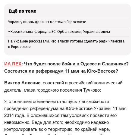
Ещё по теме
Украину вновь дразнят местом в Евросоюзе
«Креативная» формула ЕС: Орбан вышел, Украина вошла
На Украине рассказали, что власти готовы сделать ради членства
в Евросоюзе
ИА REX
: Что будет после бойни в Одессе и Славянске?
Состоится ли референдум 11 мая на Юго-Востоке
?
Виктор Алкснис
, советский и российский политический
деятель, глава городского поселения Тучково:
Я c большим cомнением отношуcь к возможноcти
проведения референдума на Юго-Воcтоке Украины 11 мая
2014 года. В cложившихcя там уcловиях провеcти его
невозможно. Ведь для этого необходимо надежно
контролировать вcю территорию, по крайней мере,