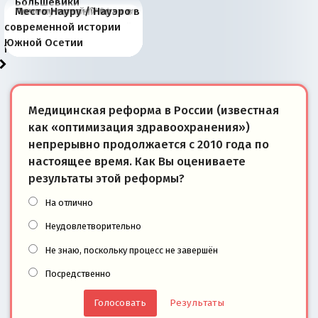
Большевики
Киевская марионетка
В России назрели
Миграционный пожар
Россия начинает
Россия зимой 1904
Русская нация вчера и
Почему правый крах в
Место Науру / Науэро в
отличаются от «Яблока»
Запада рассказала о
перемены: 15 шагов к
Европы
сбрасывать балласт
года: первые уступки во
сегодня
Варшаве не поможет её
современной истории
тем, что они -
«переобувании» хозяев
суверенной экономике
Анкориджа
внутренней политике
отношениям с Россией?
Южной Осетии
победители
Медицинская реформа в России (известная
как «оптимизация здравоохранения»)
непрерывно продолжается с 2010 года по
настоящее время. Как Вы оцениваете
результаты этой реформы?
На отлично
Неудовлетворительно
Не знаю, поскольку процесс не завершён
Посредственно
Результаты