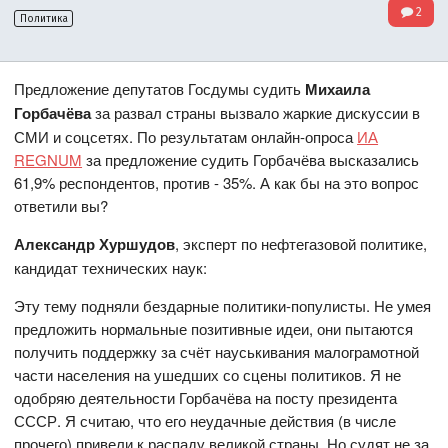
2
Политика
Предложение депутатов Госдумы судить
Михаила
Горбачёва
за развал страны вызвало жаркие дискуссии в
СМИ и соцсетях. По результатам онлайн-опроса
ИА
REGNUM
за предложение судить Горбачёва высказались
61,9% респондентов, против - 35%. А как бы на это вопрос
ответили вы?
Александр Хуршудов
, эксперт по нефтегазовой политике,
кандидат технических наук:
Эту тему подняли бездарные политики-популисты. Не умея
предложить нормальные позитивные идеи, они пытаются
получить поддержку за счёт науськивания малограмотной
части населения на ушедших со сцены политиков. Я не
одобряю деятельности Горбачёва на посту президента
СССР. Я считаю, что его неудачные действия (в числе
прочего) привели к распаду великой страны. Но судят не за