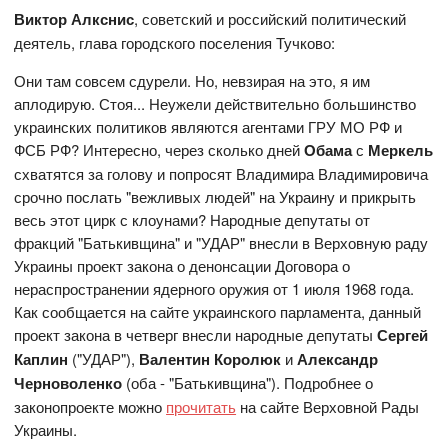
Виктор Алкснис
, советский и российский политический
деятель, глава городского поселения Тучково:
Они там совсем сдурели. Но, невзирая на это, я им
аплодирую. Стоя... Неужели действительно большинство
украинских политиков являются агентами ГРУ МО РФ и
ФСБ РФ? Интересно, через сколько дней
Обама
с
Меркель
схватятся за голову и попросят Владимира Владимировича
срочно послать "вежливых людей" на Украину и прикрыть
весь этот цирк с клоунами? Народные депутаты от
фракций "Батькивщина" и "УДАР" внесли в Верховную раду
Украины проект закона о денонсации Договора о
нераспространении ядерного оружия от 1 июля 1968 года.
Как сообщается на сайте украинского парламента, данный
проект закона в четверг внесли народные депутаты
Сергей
Каплин
("УДАР"),
Валентин Королюк
и
Александр
Черноволенко
(оба - "Батькивщина"). Подробнее о
законопроекте можно
прочитать
на сайте Верховной Рады
Украины.