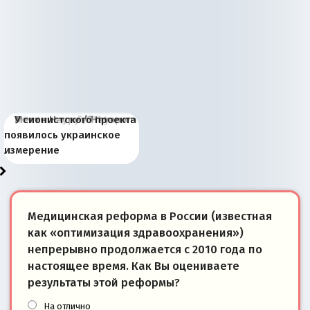
Киевская марионетка
В России назрели
Миграционный пожар
Россия начинает
Россия зимой 1904
Русская нация вчера и
Почему правый крах в
Место Науру / Науэро в
У сионистского проекта
Запада рассказала о
перемены: 15 шагов к
Европы
сбрасывать балласт
года: первые уступки во
сегодня
Варшаве не поможет её
современной истории
появилось украинское
«переобувании» хозяев
суверенной экономике
Анкориджа
внутренней политике
отношениям с Россией?
Южной Осетии
измерение
Медицинская реформа в России (известная
как «оптимизация здравоохранения»)
непрерывно продолжается с 2010 года по
настоящее время. Как Вы оцениваете
результаты этой реформы?
На отлично