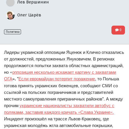
Лев Вершинин
Олег Царёв
0
Политика
Лидеры украинской оппозиции Яценюк и Кличко отказались
от должностей, предложенных Януковичем. В регионах
продолжаются попытки захвата областных администраций,
но «
оппозиция несколько искажает картину с захватами
ОГА
».
"
Если евромайдан потерпит поражение
, то Польша
готова принять украинских беженцев, сообщают СМИ со
ссылкой на польских пограничников и представителей
местного самоуправления приграничных районов". А между
прочим
украинские националисты захватили автобус с
поляками, заставив каждого кричать «Слава Украине».
Инцидент произошёл на трассе Львов-Краковец, где
украинская молодёжь жгла автомобильные покрышки,