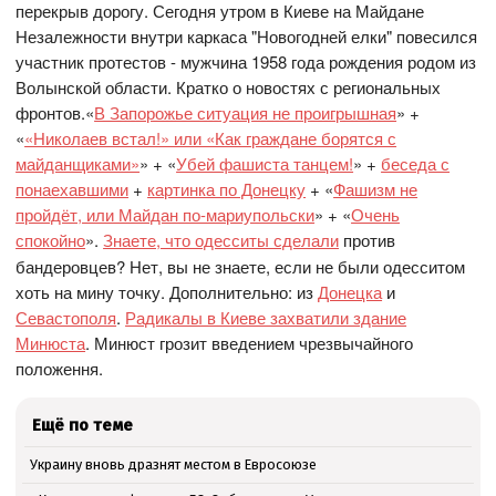
перекрыв дорогу. Сегодня утром в Киеве на Майдане
Незалежности внутри каркаса "Новогодней елки" повесился
участник протестов - мужчина 1958 года рождения родом из
Волынской области. Кратко о новостях с региональных
фронтов.«
В Запорожье ситуация не проигрышная
» +
«
«Николаев встал!» или «Как граждане борятся с
майданщиками»
» + «
Убей фашиста танцем!
» +
беседа с
понаехавшими
+
картинка по Донецку
+ «
Фашизм не
пройдёт, или Майдан по-мариупольски
» + «
Очень
спокойно
».
Знаете, что одесситы сделали
против
бандеровцев? Нет, вы не знаете, если не были одесситом
хоть на мину точку. Дополнительно: из
Донецка
и
Севастополя
.
Радикалы в Киеве захватили здание
Минюста
. Минюст грозит введением чрезвычайного
положення.
Ещё по теме
Украину вновь дразнят местом в Евросоюзе