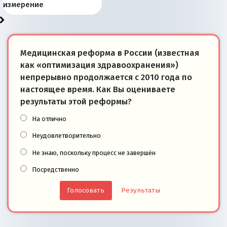
«переобувании» хозяев
суверенной экономике
Анкориджа
внутренней политике
отношениям с Россией?
Южной Осетии
измерение
Медицинская реформа в России (известная
как «оптимизация здравоохранения»)
непрерывно продолжается с 2010 года по
настоящее время. Как Вы оцениваете
результаты этой реформы?
На отлично
Неудовлетворительно
Не знаю, поскольку процесс не завершён
Посредственно
Результаты