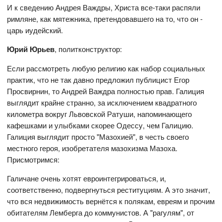
И к сведению Андрея Важдры, Христа все-таки распяли
римляне, как мятежника, претендовавшего на то, что он -
царь иудейский.
Юрий Юрьев
, политконструктор:
Если рассмотреть любую религию как набор социальных
практик, что не так давно предложил публицист Егор
Просвирнин, то Андрей Важдра полностью прав. Галиция
выглядит крайне странно, за исключением квадратного
километра вокруг Львовской Ратуши, напоминающего
кафешками и улыбками скорее Одессу, чем Галицию.
Галиция выглядит просто "Мазохией", в честь своего
местного героя, изобретателя мазохизма Мазоха.
Присмотримся:
Галичане очень хотят евроинтегрироваться, и,
соответственно, подвергнуться реституциям. А это значит,
что вся недвижимость вернётся к полякам, евреям и прочим
обитателям Лемберга до коммунистов. А "рагулям", от