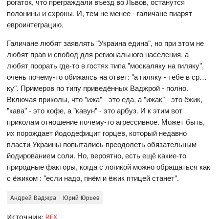
рогаток, что преграждали въезд во Львов, останутся
полонины и схроны. И, тем не менее - галичане пиарят
евроинтеграцию.
Галичане любят заявлять "Украина едина", но при этом не
любят прав и свобод для регионального населения, а
любят поорать где-то в гостях типа "москаляку на гиляку",
очень почему-то обижаясь на ответ: "а гиляку - тебе в ср…
ку". Примеров по типу приведённых Ваджрой - полно.
Включая приколы, что "ижа" - это еда, а "ижак" - это ёжик,
"кава" - это кофе, а "кавун" - это арбуз. И к этим вот
приколам отношение почему-то агрессивное. Может быть,
их порождает йододефицит горцев, который недавно
власти Украины попытались преодолеть обязательным
йодированием соли. Но, вероятно, есть ещё какие-то
природные факторы, когда с логикой можно обращаться как
с ёжиком : "если надо, пнём и ёжик птицей станет".
Андрей Ваджра
Юрий Юрьев
Источник:
REX