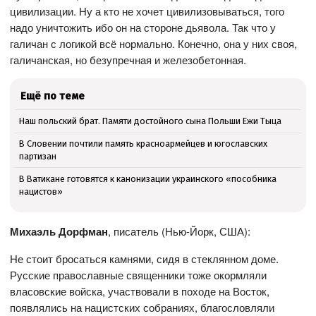
цивилизации. Ну а кто не хочет цивилизовываться, того
надо уничтожить ибо он на стороне дьявола. Так что у
галичан с логикой всё нормально. Конечно, она у них своя,
галичанская, но безупречная и железобетонная.
Ещё по теме
Наш польский брат. Памяти достойного сына Польши Ежи Тыца
В Словении почтили память красноармейцев и югославских
партизан
В Ватикане готовятся к канонизации украинского «пособника
нацистов»
Михаэль Дорфман
, писатель (Нью-Йорк, США):
Не стоит бросаться камнями, сидя в стеклянном доме.
Русские православные священники тоже окормляли
власовские войска, участвовали в походе на Восток,
появлялись на нацистских собраниях, благословляли