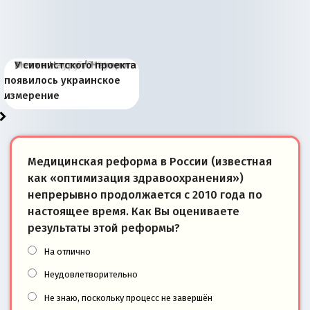
Киевская марионетка
В России назрели
Миграционный пожар
Россия начинает
Россия зимой 1904
Русская нация вчера и
Почему правый крах в
Место Науру / Науэро в
У сионистского проекта
Запада рассказала о
перемены: 15 шагов к
Европы
сбрасывать балласт
года: первые уступки во
сегодня
Варшаве не поможет её
современной истории
появилось украинское
«переобувании» хозяев
суверенной экономике
Анкориджа
внутренней политике
отношениям с Россией?
Южной Осетии
измерение
Медицинская реформа в России (известная
как «оптимизация здравоохранения»)
непрерывно продолжается с 2010 года по
настоящее время. Как Вы оцениваете
результаты этой реформы?
На отлично
Неудовлетворительно
Не знаю, поскольку процесс не завершён