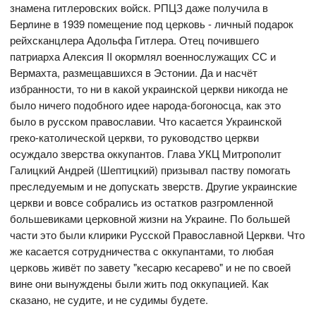
знамена гитлеровских войск. РПЦЗ даже получила в
Берлине в 1939 помещение под церковь - личный подарок
рейхсканцлера Адольфа Гитлера. Отец почившего
патриарха Алексия II окормлял военнослужащих СС и
Вермахта, размещавшихся в Эстонии. Да и насчёт
избранности, то ни в какой украинской церкви никогда не
было ничего подобного идее народа-богоносца, как это
было в русском православии. Что касается Украинской
греко-католической церкви, то руководство церкви
осуждало зверства оккупантов. Глава УКЦ Митрополит
Галицкий Андрей (Шептицкий) призывал паству помогать
преследуемым и не допускать зверств. Другие украинские
церкви и вовсе собрались из остатков разгромленной
большевиками церковной жизни на Украине. По большей
части это были клирики Русской Православной Церкви. Что
же касается сотрудничества с оккупантами, то любая
церковь живёт по завету "кесарю кесарево" и не по своей
вине они вынуждены были жить под оккупацией. Как
сказано, не судите, и не судимы будете.