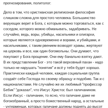
прогнозирования, политолог:
Дело в том, что христианская религиозная философия
слишком сложна для простого человека. Большинство
верующих верит в Бога, с которым можно торговаться, как с
соседом, которого можно обманывать, задабривать. Не
случайно, ведь, воры, убийцы, насильники и олигархи,
которые являются одновременно и ворами, и убийцами, и
насильниками, с таким рвением возводят храмы, жертвуют
на церковь и все, как один богомольны. Они думают, что
покупают у Бога прощение. Они ему банально взятку дают.
В их представлении Бог - это такой верховный пахан - надо
только не нарушать "понятия" и всё у тебя будет хорошо.
Практически каждый человек, каждая социальная группа
создаёт себе Господа по своему образцу и подобию. Так и с
националистами. Не случайно же их любимый "профессор
Бебик" "доказал", что Иисус Христос был галичанином.
Если Иисус - галичанин, то ясно, что галичане даже не
богоизбранный, а просто божественный народ, а остальные
- унтерменши, которых галичане должны поднять до высот