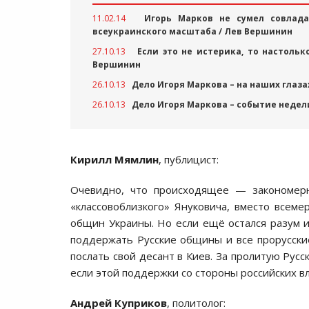
11.02.14
Игорь Марков не сумел совлад
всеукраинского масштаба / Лев Вершинин
27.10.13
Если это не истерика, то настоль
Вершинин
26.10.13
Дело Игоря Маркова – на наших глаз
26.10.13
Дело Игоря Маркова – событие недел
Кирилл Мямлин
, публицист:
Очевидно, что происходящее — закономерн
«классовоблизкого» Януковича, вместо всем
общин Украины. Но если ещё остался разум и
поддержать Русские общины и все прорусски
послать свой десант в Киев. За пролитую Русс
если этой поддержки со стороны российских в
Андрей Куприков
, политолог: