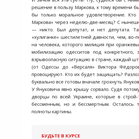
решение в пользу Маркова, к тому времени бы
бы только моральное удовлетворение. Кто 
Маркова» через неделю-две-месяц? С нынешн
— никто. Был депутат, и нет депутата. Т
«хулиганке» шестилетней давности, чем, во-п
на человека, которого милиция при оранжевых
мобилизацию одесситов под конкретного, 
взрывоопасную ситуацию в стране, каждый шт
(от Одессы до «Версаля» Виктора Фёдоро
провоцируют. Кто их будет защищать? Раз
буквально все готовы вначале грохнуть Януко
У Януковича явно крышу сорвало. Судя потому
дворцы по всей Украине, которые в строй-
бессменным, но и бессмертным. Осталось т
полноты картины.
БУДЬТЕ В КУРСЕ