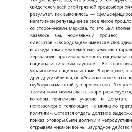
свидетелем всей этой грязной предвыборной б
результат, как выяснилось — сфальсифициров
негативной репутацией за своё лихое прошло
со сторонниками Маркова, то это был вполне
Казалось бы, нормальный процесс — 
одесситов-«свободовцев» имеется в свободном
и откуда такая неадекватная реакция сторо
зеркальную противоположность националисто
националистическим «душком»... Её сторонник
украинскими националистами. В принципе, в 
друг другу обличья, но «Родина» повезла на а
глубокую и масштабную провокацию... Это уже 
такими политиками власть скоро размежуется,
котором принимали участие и депутаты.
неправомерно толкающих на милицию гражда
политика». Остаётся отдать должное выдержк
приказ. Уговоры были долгими и непродуктивны
открывала никакой войны. Заурядное действо 