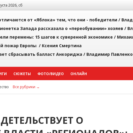
густа 2026, сб
тличаются от «Яблока» тем, что они - победители /
Влад
ионетка Запада рассказала о «переобувании» хозяев /
Вл
рели перемены: 15 шагов к суверенной экономике /
Михаи
й пожар Европы /
Ксения Смертина
ает сбрасывать балласт Анкориджа /
Владимир Павленко
ИГИ
СЮЖЕТЫ
ФОТО/ВИДЕО
ОНЛАЙН
ство
Все рубрики →
ДЕТЕЛЬСТВУЕТ О