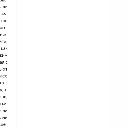
дали
сьма
иков
ого.
ния
ет»,
 как
ским
ая с
бьют
олее
то с
», в
ов,
зная
няли
ь не
ше.