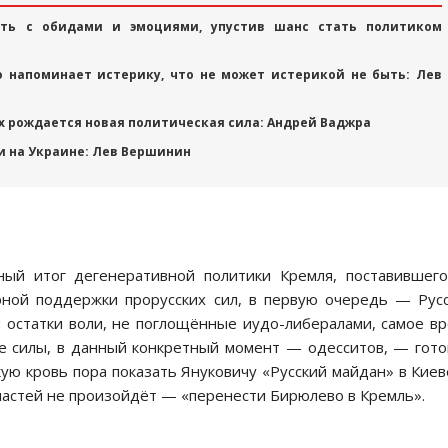
ать с обидами и эмоциями, упустив шанс стать политиком
ко напоминает истерику, что не может истерикой не быть: Лев
ах рождается новая политическая сила: Андрей Ваджра
и на Украине: Лев Вершинин
ый итог дегенеративной политики Кремля, поставившего
ерной поддержки прорусских сил, в первую очередь — Рус
 остатки воли, не поглощённые иудо-либералами, самое в
е силы, в данный конкретный момент — одесситов, — гот
кую кровь пора показать Януковичу «Русский майдан» в Киев
ластей не произойдёт — «перенести Бирюлево в Кремль».