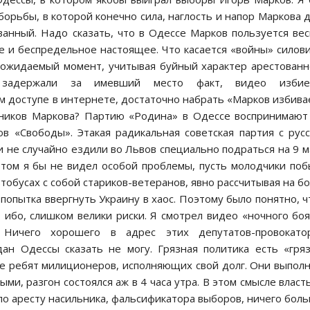
орьбы, в которой конечно сила, наглость и напор Маркова 
анный. Надо сказать, что в Одессе Марков пользуется ве
е и беспредельное настоящее. Что касается «войны» силов
 ожидаемый момент, учитывая буйный характер арестованн
задержали за имевший место факт, видео избие
 доступе в интернете, достаточно набрать «Марков избива
нников Маркова? Партию «Родина» в Одессе воспринимают
в «Свободы». Этакая радикальная советская партия с рус
и не случайно ездили во Львов специально подраться на 9 м
этом я бы не видел особой проблемы, пусть молодчики по
втобусах с собой стариков-ветеранов, явно рассчитывая на б
попытка ввергнуть Украину в хаос. Поэтому было понятно, ч
 ибо, слишком велики риски. Я смотрел видео «ночного боя
 Ничего хорошего в адрес этих депутатов-провокатор
н Одессы сказать не могу. Грязная политика есть «гря
е ребят милиционеров, исполняющих свой долг. Они выпол
ми, разгон состоялся аж в 4 часа утра. В этом смысле власт
по аресту насильника, фальсификатора выборов, ничего боль