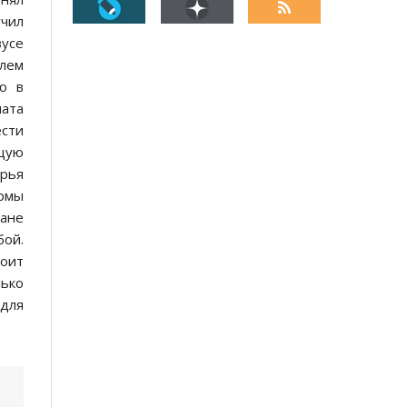
учил
зусе
блем
ю в
мата
ести
щую
орья
рмы
ране
бой.
роит
лько
 для