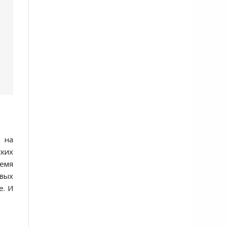
 на
ских
ремя
овых
е. И