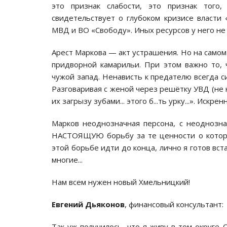
это признак слабости, это признак того
свидетельствует о глубоком кризисе власти
МВД и ВО «Свободу». Иных ресурсов у него не 
Арест Маркова — акт устрашения. Но на самом
придворной камарильи. При этом важно то, 
чужой запад. Ненависть к предателю всегда с
Разговаривая с женой через решётку УВД (не н
их загрызу зубами... этого б...ть урку...». Искрен
Марков неоднозначная персона, с неоднозна
НАСТОЯЩУЮ борьбу за те ценности о которых
этой борьбе идти до конца, лично я готов вста
многие...
Нам всем нужен новый Хмельницкий!
Евгений Дьяконов
, финансовый консультант:
Так уж получилось, что я живу в том округе