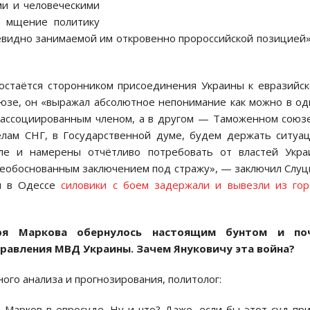
ми и человеческими
о мщение политику
чевидно занимаемой им откровенно пророссийской позицией
 остаётся сторонником присоединения Украины к евразийс
оюзе, он «выражал абсолютное непонимание как можно в о
ассоциированным членом, а в другом — Таможенном сою
елам СНГ, в Государственной думе, будем держать ситуа
ле и намерены отчётливо потребовать от властей Укра
необоснованным заключением под стражу», — заключил Слуц
ря в Одессе
силовики с боем задержали и вывезли из го
оря Маркова обернулось настоящим бунтом и по
правления МВД Украины. Зачем Януковичу эта война?
ного анализа и прогнозирования, политолог:
и Марков в евросуде. Ну и что? Даже, если бы этот суд пр