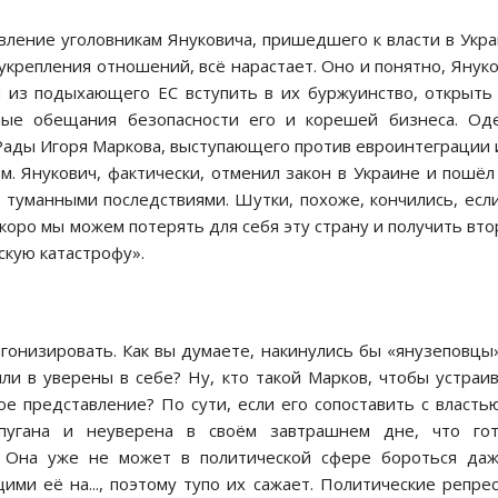
вление уголовникам Януковича, пришедшего к власти в Укр
крепления отношений, всё нарастает. Оно и понятно, Янук
м из подыхающего ЕС вступить в их буржуинство, открыть
ые обещания безопасности его и корешей бизнеса. Оде
 Рады Игоря Маркова, выступающего против евроинтеграции 
м. Янукович, фактически, отменил закон в Украине и пошёл
 туманными последствиями. Шутки, похоже, кончились, есл
 скоро мы можем потерять для себя эту страну и получить вт
скую катастрофу».
гонизировать. Как вы думаете, накинулись бы «янузеповцы
ли в уверены в себе? Ну, кто такой Марков, чтобы устраи
е представление? По сути, если его сопоставить с власт
спугана и неуверена в своём завтрашнем дне, что гот
. Она уже не может в политической сфере бороться да
и её на..., поэтому тупо их сажает. Политические репре