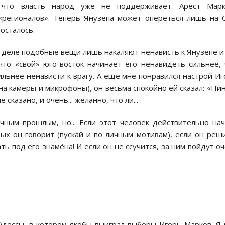
, что власть народ уже не поддерживает. Арест Марк
 «регионалов». Теперь Янузепа может опереться лишь на 
осталось.
 деле подобные вещи лишь накаляют ненависть к Янузепе и
что «свой» юго-восток начинает его ненавидеть сильнее,
ильнее ненависти к врагу. А ещё мне понравился настрой Иг
а камеры и микрофоны), он весьма спокойно ей сказал: «Нин
не сказано, и очень... желанно, что ли...
чным прошлым, но... Если этот человек действительно на
 он говорит (пускай и по личным мотивам), если он реш
ть под его знамёна! И если он не ссучится, за ним пойдут о
 Одессы, в котором якобы выиграл выборы Игорь Марков. Я