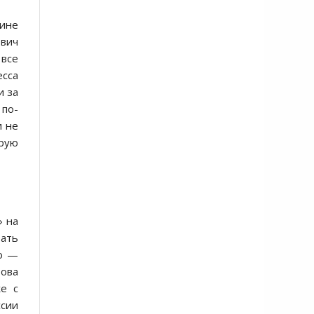
аине
ович
 все
сса
и за
 по-
и не
орую
» на
вать
ью —
ова
же с
ссии