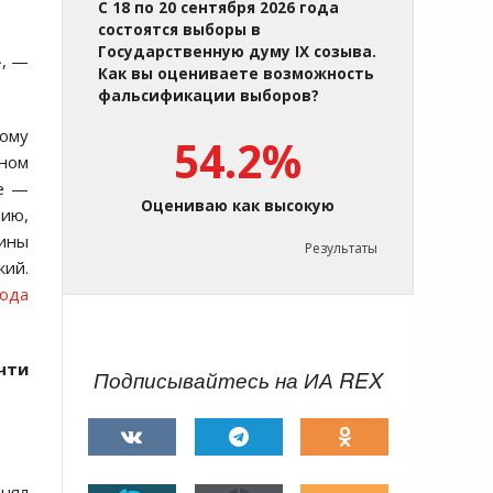
С 18 по 20 сентября 2026 года
состоятся выборы в
Государственную думу IX созыва.
», —
Как вы оцениваете возможность
фальсификации выборов?
кому
54.2%
дном
зе —
Оцениваю как высокую
цию,
ины
Результаты
кий.
рода
чти
Подписывайтесь на ИА REX
инял