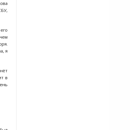
ова
СБУ,
 его
 чем
оря.
а, я
чнёт
ит в
чень
 был