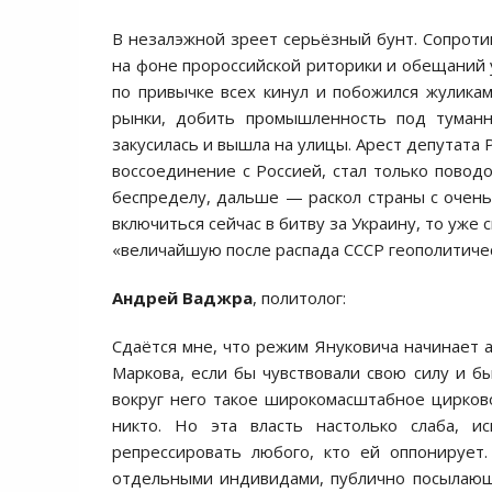
В незалэжной зреет серьёзный бунт. Сопроти
на фоне пророссийской риторики и обещаний у
по привычке всех кинул и побожился жулика
рынки, добить промышленность под туманн
закусилась и вышла на улицы. Арест депутата
воссоединение с Россией, стал только поводо
беспределу, дальше — раскол страны с очень
включиться сейчас в битву за Украину, то уже
«величайшую после распада СССР геополитиче
Андрей Ваджра
, политолог:
Сдаётся мне, что режим Януковича начинает а
Маркова, если бы чувствовали свою силу и бы
вокруг него такое широкомасштабное цирково
никто. Но эта власть настолько слаба, и
репрессировать любого, кто ей оппонирует
отдельными индивидами, публично посылающим