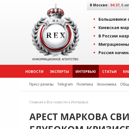
В Москве:
04:37
, 8 ав
Большевики о
Киевская мар
В России наз
Миграционны
Россия начин
НОВОСТИ
ЭКСПЕРТЫ
ИНТЕРВЬЮ
СТАТЬИ
КН
Пресс-релизы
Telegram
Политика
Экономика
Обще
Главная
»
Все новости
»
Интервью
АРЕСТ МАРКОВА СВИ