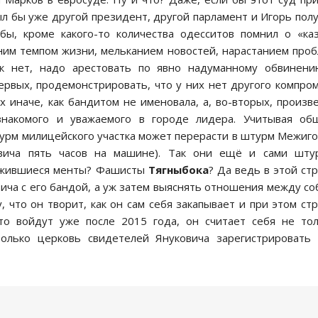
л бы уже другой президент, другой парламент и Игорь пол
бы, кроме какого-то количества одесситов помнил о «ка
им темпом жизни, мельканием новостей, нарастанием про
ак нет, надо арестовать по явно надуманному обвинени
ервых, продемонстрировать, что у них нет другого компро
 иначе, как бандитом не именовала, а, во-вторых, произв
знакомого и уважаемого в городе лидера. Учитывая об
урм милицейского участка может перерасти в штурм Межиг
вича пять часов на машине). Так они ещё и сами шту
ложившиеся менты? Фашисты
Тягныбока
? Да ведь в этой ст
вича с его бандой, а уж затем выяснять отношения между со
, что он творит, как он сам себя закапывает и при этом ст
то войдут уже после 2015 года, он считает себя не то
олько церковь свидетелей Януковича зарегистрировать