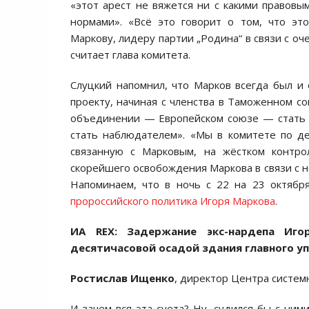
«этот арест не вяжется ни с какими правовы
нормами». «Всё это говорит о том, что эт
Маркову, лидеру партии „Родина“ в связи с о
считает глава комитета.
Слуцкий напомнил, что Марков всегда был и
проекту, начиная с членства в Таможенном с
объединении — Европейском союзе — стать 
стать наблюдателем». «Мы в комитете по д
связанную с Марковым, на жёстком контро
скорейшего освобождения Маркова в связи с 
Напоминаем, что в ночь с 22 на 23 октяб
пророссийского политика Игоря Маркова
.
ИА REX: Задержание экс-нардепа Иг
десятичасовой осадой здания главного у
Ростислав Ищенко
, директор Центра систем
И зачем вся эта суета? Ну, судился бы с ним