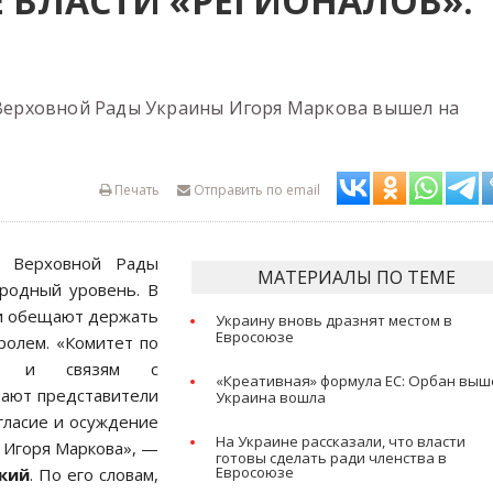
 ВЛАСТИ «РЕГИОНАЛОВ»:
а Верховной Рады Украины Игоря Маркова вышел на
Печать
Отправить по email
а Верховной Рады
МАТЕРИАЛЫ ПО ТЕМЕ
родный уровень. В
 и обещают держать
Украину вновь дразнят местом в
Евросоюзе
ролем. «Комитет по
ии и связям с
«Креативная» формула ЕС: Орбан выш
тают представители
Украина вошла
гласие и осуждение
На Украине рассказали, что власти
 Игоря Маркова», —
готовы сделать ради членства в
Евросоюзе
кий
. По его словам,