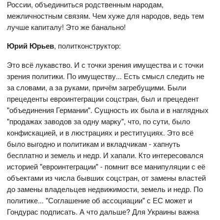
России, объединиться родственным народам,
межличностным связям. Чем хуже для народов, ведь тем
лучше капиталу! Это же банально!
Юрий Юрьев
, политконструктор:
Это всё лукавство. И с точки зрения имущества и с точки
зрения политики. По имуществу... Есть смысл следить не
за словами, а за руками, причём загребущими. Были
прецеденты евроинтеграции соцстран, был и прецедент
"объединения Германии". Сущность их была и в наглядных
"продажах заводов за одну марку", что, по сути, было
конфискацией, и в люстрациях и реституциях. Это всё
было выгодно и политикам и вкладчикам - хапнуть
бесплатно и земель и недр. И хапали. Кто интересовался
историей "евроинтеграции" - помнит все манипуляции с её
объектами из числа бывших соцстран, от замены властей
до замены владельцев недвижимости, земель и недр. По
политике... "Соглашение об ассоциации" с ЕС может и
Гондурас подписать. А что дальше? Для Украины важна