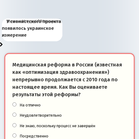
Киевская марионетка
В России назрели
Миграционный пожар
Россия начинает
Россия зимой 1904
Русская нация вчера и
Почему правый крах в
Место Науру / Науэро в
У сионистского проекта
Запада рассказала о
перемены: 15 шагов к
Европы
сбрасывать балласт
года: первые уступки во
сегодня
Варшаве не поможет её
современной истории
появилось украинское
«переобувании» хозяев
суверенной экономике
Анкориджа
внутренней политике
отношениям с Россией?
Южной Осетии
измерение
Медицинская реформа в России (известная
как «оптимизация здравоохранения»)
непрерывно продолжается с 2010 года по
настоящее время. Как Вы оцениваете
результаты этой реформы?
На отлично
Неудовлетворительно
Не знаю, поскольку процесс не завершён
Посредственно