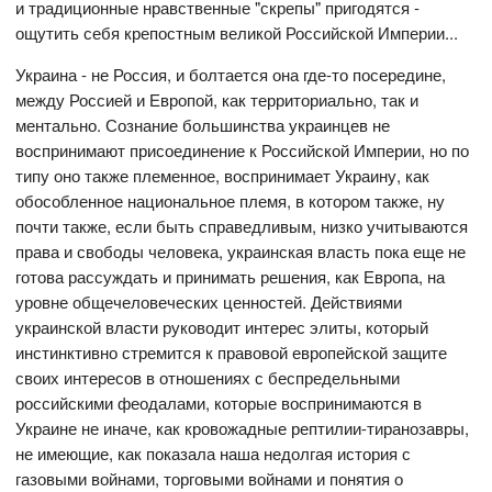
и традиционные нравственные "скрепы" пригодятся -
ощутить себя крепостным великой Российской Империи...
Украина - не Россия, и болтается она где-то посередине,
между Россией и Европой, как территориально, так и
ментально. Сознание большинства украинцев не
воспринимают присоединение к Российской Империи, но по
типу оно также племенное, воспринимает Украину, как
обособленное национальное племя, в котором также, ну
почти также, если быть справедливым, низко учитываются
права и свободы человека, украинская власть пока еще не
готова рассуждать и принимать решения, как Европа, на
уровне общечеловеческих ценностей. Действиями
украинской власти руководит интерес элиты, который
инстинктивно стремится к правовой европейской защите
своих интересов в отношениях с беспредельными
российскими феодалами, которые воспринимаются в
Украине не иначе, как кровожадные рептилии-тиранозавры,
не имеющие, как показала наша недолгая история с
газовыми войнами, торговыми войнами и понятия о