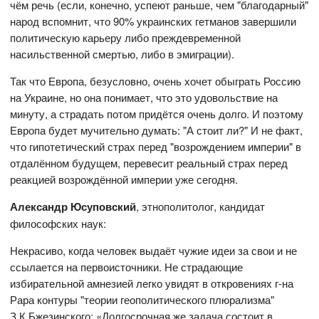
чём речь (если, конечно, успеют раньше, чем "благодарный"
народ вспомнит, что 90% украинских гетманов завершили
политическую карьеру либо преждевременной
насильственной смертью, либо в эмиграции).
Так что Европа, безусловно, очень хочет обыграть Россию
на Украине, но она понимает, что это удовольствие на
минуту, а страдать потом придётся очень долго. И поэтому
Европа будет мучительно думать: "А стоит ли?" И не факт,
что гипотетический страх перед "возрождением империи" в
отдалённом будущем, перевесит реальный страх перед
реакцией возрождённой империи уже сегодня.
Александр Юсуповский
, этнополитолог, кандидат
философских наук:
Некрасиво, когда человек выдаёт чужие идеи за свои и не
ссылается на первоисточники. Не страдающие
избирательной амнезией легко увидят в откровениях г-на
Рара контуры "теории геополитического плюрализма"
З.К.Бжезинского: «Долгосрочная же задача состоит в