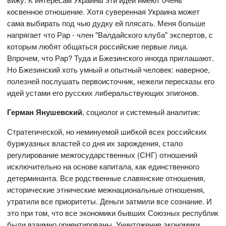
косвенное отношение. Хотя суверенная Украина может
сама выбирать под чью дудку ей плясать. Меня больше
напрягает что Рар - член "Валдайского клуба" экспертов, с
которым любят общаться российские первые лица.
Впрочем, что Рар? Туда и Бжезинского иногда приглашают.
Но Бжезинский хоть умный и опытный человек: наверное,
полезней послушать первоисточник, нежели пересказы его
идей устами его русских либеральствующих эпигонов.
Герман Янушевский
, социолог и системный аналитик:
Стратегической, но неминуемой шибкой всех российских
буржуазных властей со дня их зарождения, стало
регулирование межгосударственных (СНГ) отношений
исключительно на основе капитала, как единственного
детерминанта. Все родственные славянские отношения,
исторические этнические межнациональные отношения,
утратили все приоритеты. Деньги затмили все сознание. И
это при том, что все экономики бывших Союзных республик
были взаимно ориентированы. Уничтожение экономики