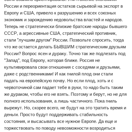
России и переориентация остатков сырьевой на экспорт в
Европу и США, привело к разрушению и всех союзных
экономик и зарождению недовольства властей и народов.
Теперь не стратегически близкие братские народы бывшего
СССР, а агрессивные США, стратегический противник,
стали "лучшим другом" России. Позвольте спросить, тогда
что же остается делать БЫВШИМ стратегическим друзьям
России? Вопрос ясен и дураку. Точно так же подлезать под
"Запад", под Европу, которая ближе. Россия не
культивировала свои отношения с соседями и друзьями,
даже с родственниками! И как гнилой плод они стали
падать на европейскую почву. Но если плод, хоть и с
червоточиной сам падает тебе в руки, то надо быть таким
же дураком, чтобы его не взять. Поэтому и берут, но не для
полного использования, а лишь частичного. Пока гниль
вырежут. Но, скорее всего, не будут на это тратить время и
деньги. Просто будут поддерживать стабильность
состояния, и высасывать все нужное Европе. Да еще и
торжествовать по поводу невозможности возродиться