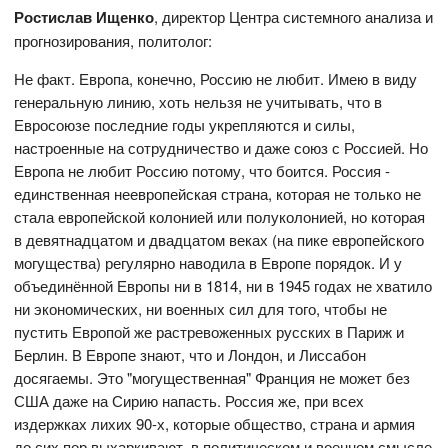
Ростислав Ищенко
, директор Центра системного анализа и
прогнозирования, политолог:
Не факт. Европа, конечно, Россию не любит. Имею в виду
генеральную линию, хоть нельзя не учитывать, что в
Евросоюзе последние годы укрепляются и силы,
настроенные на сотрудничество и даже союз с Россией. Но
Европа не любит Россию потому, что боится. Россия -
единственная неевропейская страна, которая не только не
стала европейской колонией или полуколонией, но которая
в девятнадцатом и двадцатом веках (на пике европейского
могущества) регулярно наводила в Европе порядок. И у
объединённой Европы ни в 1814, ни в 1945 годах не хватило
ни экономических, ни военных сил для того, чтобы не
пустить Европой же растревоженных русских в Париж и
Берлин. В Европе знают, что и Лондон, и Лиссабон
досягаемы. Это "могущественная" Франция не может без
США даже на Сирию напасть. Россия же, при всех
издержках лихих 90-х, которые общество, страна и армия
до сих пор выхаркивают, в политическом и военном смысле