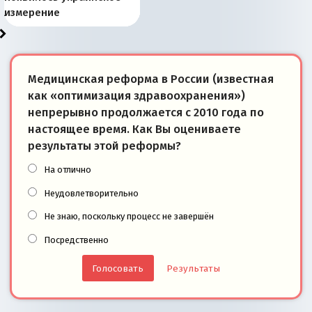
«переобувании» хозяев
суверенной экономике
Анкориджа
внутренней политике
отношениям с Россией?
Южной Осетии
измерение
Медицинская реформа в России (известная
как «оптимизация здравоохранения»)
непрерывно продолжается с 2010 года по
настоящее время. Как Вы оцениваете
результаты этой реформы?
На отлично
Неудовлетворительно
Не знаю, поскольку процесс не завершён
Посредственно
Результаты