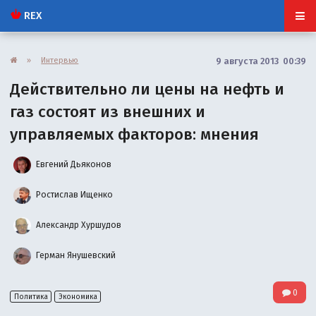
REX
»
Интервью
9 августа 2013 00:39
Действительно ли цены на нефть и
газ состоят из внешних и
управляемых факторов: мнения
Евгений Дьяконов
Ростислав Ищенко
Александр Хуршудов
Герман Янушевский
0
Политика
Экономика