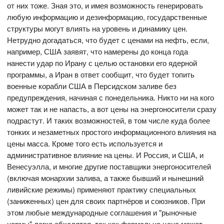
от них тоже. Зная это, и имея возможность генерировать
любую информацию и дезинформацию, государственные
структуры могут влиять на уровень и динамику цен.
Нетрудно догадаться, что будет с ценами на нефть, если,
например, США заявят, что намерены до конца года
нанести удар по Ирану с целью остановки его ядерной
программы, а Иран в ответ сообщит, что будет топить
военные корабли США в Персидском заливе без
предупреждения, начиная с понедельника. Никто ни на кого
может так и не напасть, а вот цены на энергоносители сразу
подрастут. И таких возможностей, в том числе куда более
тонких и незаметных простого информационного влияния на
цены масса. Кроме того есть используется и
административное влияние на цены. И Россия, и США, и
Венесуэлла, и многие другие поставщики энергоносителей
(включая монархии залива, а также бывший и нынешний
ливийские режимы) применяют практику специальных
(заниженных) цен для своих партнёров и союзников. При
этом любые международные соглашения и "рыночные
нормы" легко обходятся, так как формально цена может