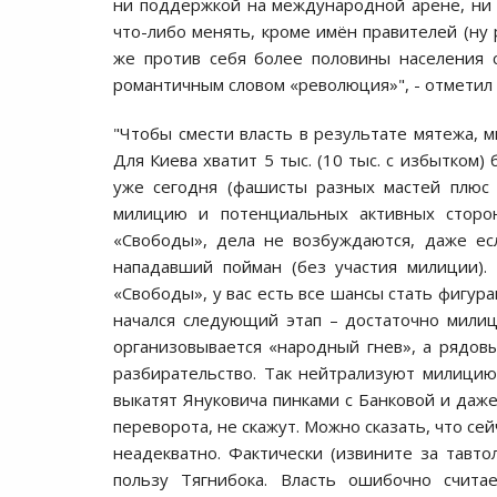
ни поддержкой на международной арене, ни
что-либо менять, кроме имён правителей (ну 
же против себя более половины населения с
романтичным словом «революция»", - отметил 
"Чтобы смести власть в результате мятежа, м
Для Киева хватит 5 тыс. (10 тыс. с избытком
уже сегодня (фашисты разных мастей плюс 
милицию и потенциальных активных сторон
«Свободы», дела не возбуждаются, даже ес
нападавший пойман (без участия милиции).
«Свободы», у вас есть все шансы стать фигур
начался следующий этап – достаточно милиц
организовывается «народный гнев», а рядов
разбирательство. Так нейтрализуют милицию
выкатят Януковича пинками с Банковой и даже
переворота, не скажут. Можно сказать, что се
неадекватно. Фактически (извините за тавто
пользу Тягнибока. Власть ошибочно считае