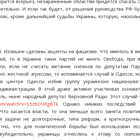
горится всерьез, незараженным областям придется спасать 
оятельно. И если так будет, от решения руководства РФ б
слах, кроме дальнейшей судьбы Украины, которую, насколь
й. Излишне сделаны акценты на фашизме. Что имелось в в
ей, то в Украине таких партий не много. Свобода, при 
сти, если не считать метание снежков по депутатам Па
о жестокой агрессии, то вспоминается случай в Одессе, к
 в центре Одессы избив группу украинских националист
администрации. В этой драке активно участвовал основа
ль, ныне народный депутат Верховной Рады. Этот случай
com/watch?v=S5zbDU6g8Tk
Однако никаких последствий 
Что касается власти, то она меньше всего занята полити
я задачи не долгосрочные, типа реформ, а краткосрочн
тно, что для политической борьбы был использован ло
убедительно, украинцы отнеслись к этому со скепсис