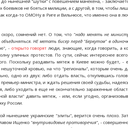
, до нынешней "шутки" с повешением манекена, - заключаетс
 боевиков не бояться милиции, а с другой, в том, чтобы ли
 как когда-то ОМОНу в Риге и Вильнюсе, что именно она в л
скоро, сомнений нет. О том, что "
надо менять не минист
- объединяться. НЕ метать бисер перед "Беркутом" в одиночк
ию
", -
открыто говорят
люди, знающие, когда говорить, а к
лну уличных протестов. По сути, сейчас интереснее всего
ого. Поскольку раздавить мятеж в Киеве можно будет, - 
 нешуточной кровью, на что "регионалы", которым очень 
льно, одно из двух: либо отдать власть, откупившись голо
и премьер-министра, и ждать решения своей судьбы, надеяс
я, либо уходить в еще не окончательно зараженные област
ой власти" давить мятеж, - или, если угодно, организовы
жку России.
й нынешние украинские "элиты", верится очень плохо. Зат
славом Ищенко "
внутривидовые противоречия
", - совершенн