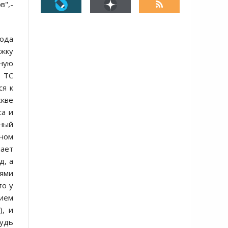
",-
года
ожку
ную
, ТС
ся к
скве
са и
дный
ном
мает
д, а
лями
то у
тием
), и
будь