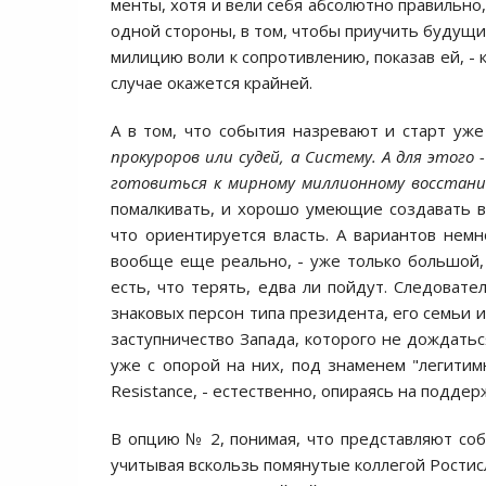
менты, хотя и вели себя абсолютно правильно
одной стороны, в том, чтобы приучить будущих
милицию воли к сопротивлению, показав ей, -
случае окажется крайней.
А в том, что события назревают и старт уже 
прокуроров или судей, а Систему. А для этого 
готовиться к мирному миллионному восстан
помалкивать, и хорошо умеющие создавать во
что ориентируется власть. А вариантов немн
вообще еще реально, - уже только большой,
есть, что терять, едва ли пойдут. Следовате
знаковых персон типа президента, его семьи 
заступничество Запада, которого не дождатьс
уже с опорой на них, под знаменем "легитимн
Resistance, - естественно, опираясь на поддер
В опцию № 2, понимая, что представляют собо
учитывая вскользь помянутые коллегой Рости