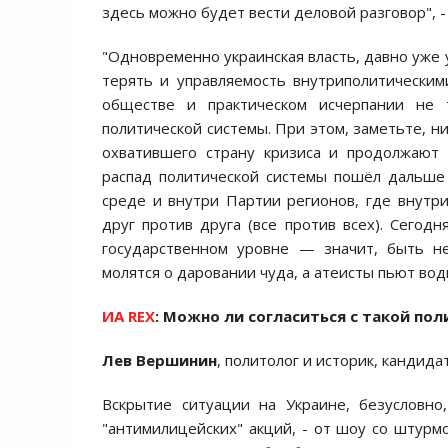
здесь можно будет вести деловой разговор", -
"Одновременно украинская власть, давно уже
терять и управляемость внутриполитическим
обществе и практическом исчерпании не 
политической системы. При этом, заметьте, н
охватившего страну кризиса и продолжают 
распад политической системы пошёл дальше
среде и внутри Партии регионов, где внутр
друг против друга (все против всех). Сего
государственном уровне — значит, быть н
молятся о даровании чуда, а атеисты пьют водк
ИА REX
:
Можно ли согласиться с такой пол
Лев Вершинин
, политолог и историк, кандида
Вскрытие ситуации на Украине, безусловно
"антимилицейских" акций, - от шоу со штурм