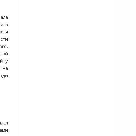
чала
ий в
азы
ости
ого,
нной
ойну
я на
юди
мысл
сами