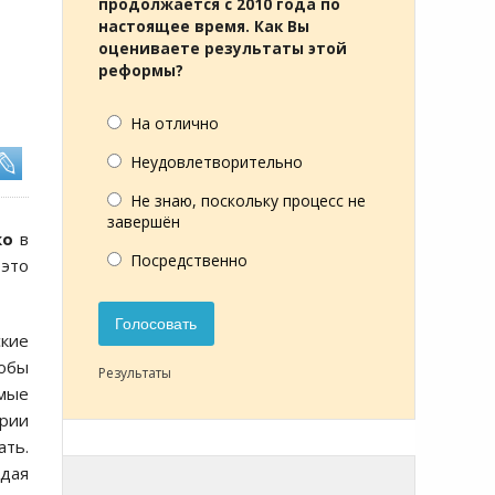
продолжается с 2010 года по
настоящее время. Как Вы
оцениваете результаты этой
реформы?
На отлично
Неудовлетворительно
Не знаю, поскольку процесс не
завершён
ко
в
Посредственно
 это
Голосовать
кие
тобы
Результаты
амые
ории
ать.
адая