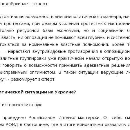
 подчёркивает эксперт.
 утратившая возможность внешнеполитического манёвра, на
и процессами, при резком усилении протестных настроен
только ресурсной базы экономики, но и социальной б
и власть, ни оппозиция не понимают всей глубины и системн
грызться за номинальные властные полномочия. Более т
 — нарастают внутривидовые противоречия в оппозицио
иэлитные группировки уже практически начали открытую в
дня говорить о возможности принимать адекватные решени
еисправимым оптимистом. В такой ситуации верующие л
у", - резюмирует эксперт.
итической ситуации на Украине?
т исторических наук:
, проведено Ростиславом Ищенко мастерски. От себя: с
ом РОВД в Святошине, где в итоге виноватыми оказались 