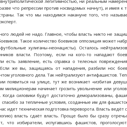
 внутриполитической легитимностью, ни реальным намере
разве что репрессии против нэсвидомых начнут), и имея к 
траны. Так что мы находимся накануне того, что называ
эксперт.
ного людей не надо. Главное, чтобы власть никто не защи
) боевиков. Такое количество боевиков оппозиция может наб
футбольные хулиганы-неонацисты). Осталось нейтрализо
ников власти. Поэтому, если на кого-то нападают боев
ли есть заявление, есть справка о телесных повреждени
 Если же вы, защищаясь от нападения, разбили нос бое
антом уголовного дела. Так нейтрализуют антифашистов. Те
ии появиться на улице, тут же возникает «избитая девуш
ым милиционерам начинает грозить увольнение или уголо
. Когда силовики будут достаточно деморализованы, фаш
 спасибо за тепличные условия, созданные им для фашистс
йчас идет техническая подготовка переворота. Власть ведёт 
логию) власть сдаёт власть. Проще было бы сразу отречь
т, что избиратели, испугавшись фашистов, проголосую