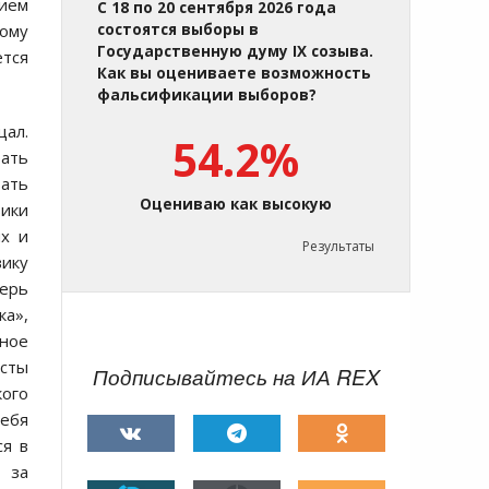
нием
С 18 по 20 сентября 2026 года
тому
состоятся выборы в
Государственную думу IX созыва.
ется
Как вы оцениваете возможность
фальсификации выборов?
щал.
54.2%
рать
вать
Оцениваю как высокую
ики
ях и
Результаты
вику
перь
ка»,
вное
исты
Подписывайтесь на ИА REX
кого
себя
ся в
т за