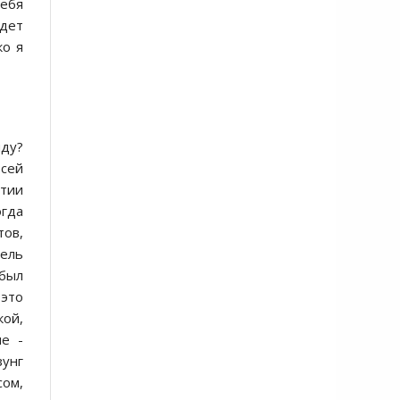
себя
удет
ко я
иду?
всей
ртии
огда
ов,
тель
 был
это
кой,
ые -
зунг
ом,