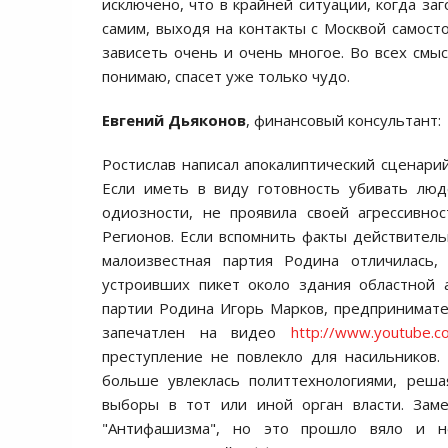
исключено, что в крайней ситуации, когда за
самим, выходя на контакты с Москвой самост
зависеть очень и очень многое. Во всех смы
понимаю, спасет уже только чудо.
Евгений Дьяконов
, финансовый консультант:
Ростислав написал апокалиптический сценари
Если иметь в виду готовность убивать люд
одиозности, не проявила своей агрессивно
Регионов. Если вспомнить факты действительн
малоизвестная партия Родина отличилась,
устроивших пикет около здания областной 
партии Родина Игорь Марков, предпринимате
запечатлен на видео
http://www.youtube.
преступление не повлекло для насильников. 
больше увлеклась политтехнологиями, реша
выборы в тот или иной орган власти. Заме
"Антифашизма", но это прошло вяло и не