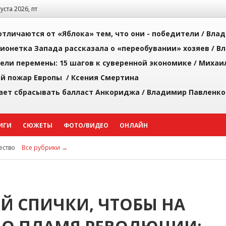
густа 2026, пт
тличаются от «Яблока» тем, что они - победители /
Влад
ионетка Запада рассказала о «переобувании» хозяев /
Вл
рели перемены: 15 шагов к суверенной экономике /
Михаи
й пожар Европы /
Ксения Смертина
ает сбрасывать балласт Анкориджа /
Владимир Павленко
ИГИ
СЮЖЕТЫ
ФОТО/ВИДЕО
ОНЛАЙН
ство
Все рубрики →
 СПИЧКИ, ЧТОБЫ НА