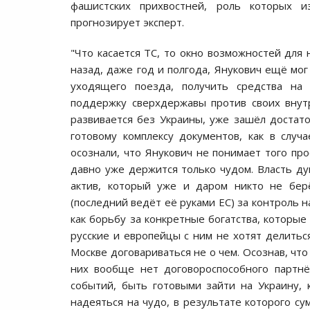
фашистских прихвостней, роль которых и
прогнозирует эксперт.
"Что касается ТС, то окно возможностей для 
назад, даже год и полгода, Янукович ещё мог
уходящего поезда, получить средства на
поддержку сверхдержавы против своих внутр
развивается без Украины, уже зашёл достато
готовому комплексу документов, как в случа
осознали, что Янукович не понимает того про
давно уже держится только чудом. Власть ду
актив, который уже и даром никто не бер
(последний ведёт её руками ЕС) за контроль 
как борьбу за конкретные богатства, которые
русские и европейцы с ним не хотят делиться
Москве договариваться не о чем. Осознав, что 
них вообще нет договороспособного партнё
событий, быть готовыми зайти на Украину, 
надеяться на чудо, в результате которого су