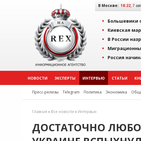
В Москве:
18:22
, 7 ав
Большевики о
Киевская мар
В России наз
Миграционны
Россия начин
НОВОСТИ
ЭКСПЕРТЫ
ИНТЕРВЬЮ
СТАТЬИ
КН
Пресс-релизы
Telegram
Политика
Экономика
Обще
Главная
»
Все новости
»
Интервью
ДОСТАТОЧНО ЛЮБОЙ