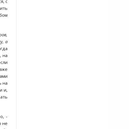
я, с
шить
юбом
ров,
у, а
огда
, на
если
даже
вами
ь на
и и,
вать
о, -
о не