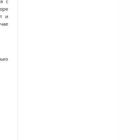
ая с
коре
т и
учае
лько