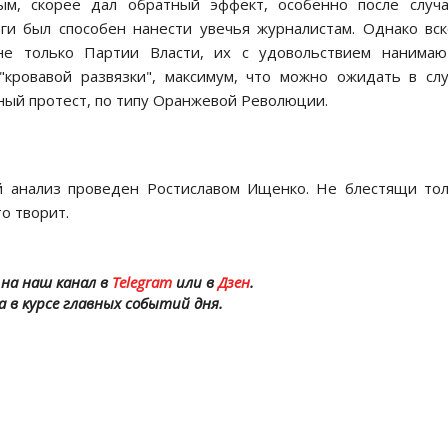
ым, скорее дал обратный эффект, особенно после случ
ги был способен нанести увечья журналистам. Однако вс
 не только Партии Власти, их с удовольствием нанимаю
"кровавой развязки", максимум, что можно ожидать в сл
ный протест, по типу Оранжевой Революции.
ий анализ проведен Ростиславом Ищенко. Не блестящи то
то творит.
на наш канал в
Telegram
или в
Дзен
.
а в курсе главных событий дня.