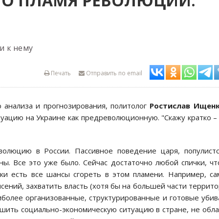
ЛО ПЛАМЯ РЕВОЛЮЦИИ:
и к нему
Печать
Отправить по email
о анализа и прогнозирования, политолог
Ростислав Ищен
уацию на Украине как предреволюционную. "Скажу кратко –
олюцию в России. Пассивное поведение царя, популистс
ы. Все это уже было. Сейчас достаточно любой спички, ч
ки есть все шансы сгореть в этом пламени. Например, с
ений, захватить власть (хотя бы на большей части террит
более организованные, структурированные и готовые убив
чшить социально-экономическую ситуацию в стране, не обл