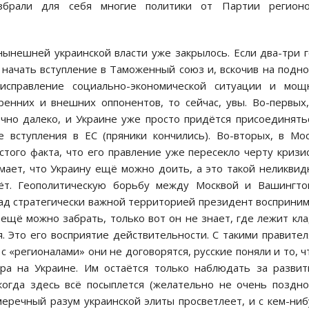
збрали для себя многие политики от Партии регионов
нынешней украинской власти уже закрылось. Если два-три 
 начать вступление в Таможенный союз и, вскочив на подн
 исправление социально-экономической ситуации и мощ
енних и внешних оппонентов, то сейчас, увы. Во-первых
чно далеко, и Украине уже просто придётся присоединять
е вступления в ЕС (пряники кончились). Во-вторых, в Мо
стого факта, что его правление уже пересекло черту кризи
мает, что Украину ещё можно доить, а это такой неликви
ёт. Геополитическую борьбу между Москвой и Вашингто
над стратегически важной территорией президент восприни
 ещё можно забрать, только вот он не знает, где лежит кла
. Это его восприятие действительности. С такими правите
с «регионалами» они не договорятся, русские поняли и то, ч
ра на Украине. Им остаётся только наблюдать за разви
когда здесь всё посыплется (желательно не очень поздно
меречный разум украинской элиты просветлеет, и с кем-ни