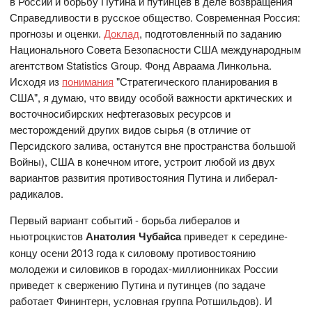
в России и борьбу Путина и путинцев в деле возвращения
Справедливости в русское общество. Современная Россия:
прогнозы и оценки.
Доклад
, подготовленный по заданию
Национального Совета Безопасности США международным
агентством Statistics Group. Фонд Авраама Линкольна.
Исходя из
понимания
"Стратегического планирования в
США", я думаю, что ввиду особой важности арктических и
восточносибирских нефтегазовых ресурсов и
месторождений других видов сырья (в отличие от
Персидского залива, останутся вне пространства большой
Войны), США в конечном итоге, устроит любой из двух
вариантов развития противостояния Путина и либерал-
радикалов.
Первый вариант событий - борьба либералов и
ньютроцкистов
Анатолия Чубайса
приведет к середине-
концу осени 2013 года к силовому противостоянию
молодежи и силовиков в городах-миллионниках России
приведет к свержению Путина и путинцев (по задаче
работает Фининтерн, условная группа Ротшильдов). И