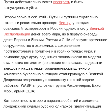
Путин действительно может
проиграть
и быть
вынужденным уйти.
Второй вариант событий - Путин и путинцы тщательно
готовят и решительно проводят
Чистку
, упреждая
оранжевый госпереворот в России, однако в силу
Великой
Экспроприации
денег всего мира, но в первую очередь
денег Европы и Японии, Россия и США образуют временное
сотрудничество в экономике, с сохранением
противостояния в политике и в горячих точках мира, и
помогают друг другу подняться экономически по модели
сталинских пятилеток (советские мега заказы на десятки
заводов и на два территориально-промышленного
комплекса буквально вытянули стагнирующую в Великой
Депрессии американскую экономику (по этой задаче
работают WASP`ы, условная группа Рокфеллеров, Exxon
Mobil, армия США).
Вот вероятность второго варианта событий и заложена
лондонскими судами русских олигархов (делигитимация