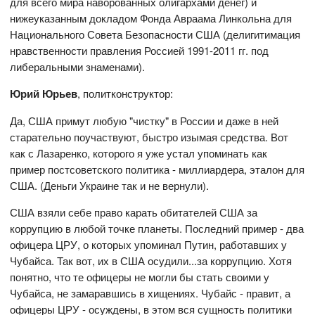
для всего мира наворованных олигархами денег) и
нижеуказанным докладом Фонда Авраама Линкольна для
Национального Совета Безопасности США (делигитимация
нравственности правления Россией 1991-2011 гг. под
либеральными знаменами).
Юрий Юрьев
, политконструктор:
Да, США примут любую "чистку" в России и даже в ней
старательно поучаствуют, быстро изымая средства. Вот
как с Лазаренко, которого я уже устал упоминать как
пример постсоветского политика - миллиардера, эталон для
США. (Деньги Украине так и не вернули).
США взяли себе право карать обитателей США за
коррупцию в любой точке планеты. Последний пример - два
офицера ЦРУ, о которых упоминал Путин, работавших у
Чубайса. Так вот, их в США осудили...за коррупцию. Хотя
понятно, что те офицеры не могли бы стать своими у
Чубайса, не замаравшись в хищениях. Чубайс - правит, а
офицеры ЦРУ - осуждены, в этом вся сущность политики