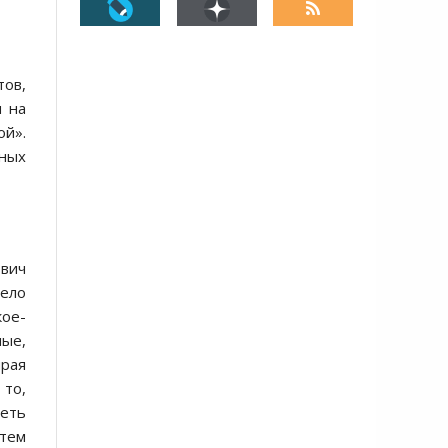
тов,
я на
й».
нных
вич
мело
кое-
ные,
ирая
, то,
еть
 тем