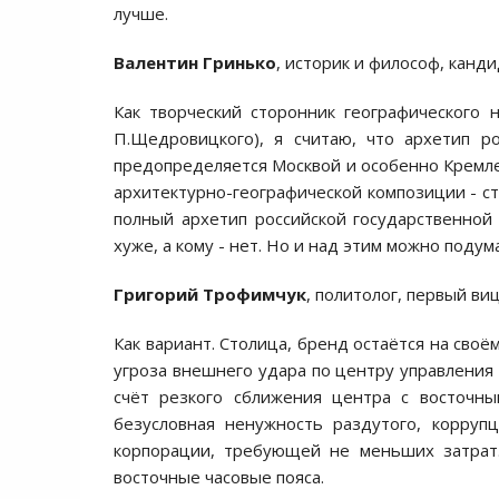
лучше.
Валентин Гринько
, историк и философ, канд
Как творческий сторонник географического 
П.Щедровицкого), я считаю, что архетип р
предопределяется Москвой и особенно Кремле
архитектурно-географической композиции - ст
полный архетип российской государственной 
хуже, а кому - нет. Но и над этим можно подум
Григорий Трофимчук
,
политолог, первый ви
Как вариант. Столица, бренд остаётся на сво
угроза внешнего удара по центру управления с
счёт резкого сближения центра с восточны
безусловная ненужность раздутого, корруп
корпорации, требующей не меньших затрат.
восточные часовые пояса.