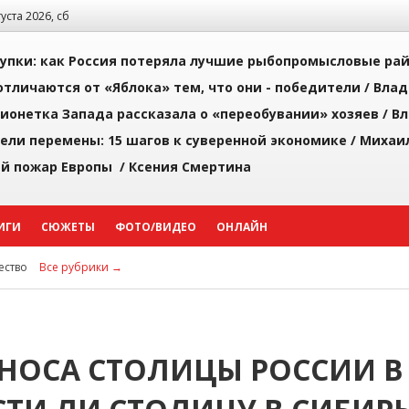
густа 2026, сб
упки: как Россия потеряла лучшие рыбопромысловые ра
тличаются от «Яблока» тем, что они - победители /
Влад
ионетка Запада рассказала о «переобувании» хозяев /
Вл
рели перемены: 15 шагов к суверенной экономике /
Михаи
й пожар Европы /
Ксения Смертина
ИГИ
СЮЖЕТЫ
ФОТО/ВИДЕО
ОНЛАЙН
ство
Все рубрики →
НОСА СТОЛИЦЫ РОССИИ В