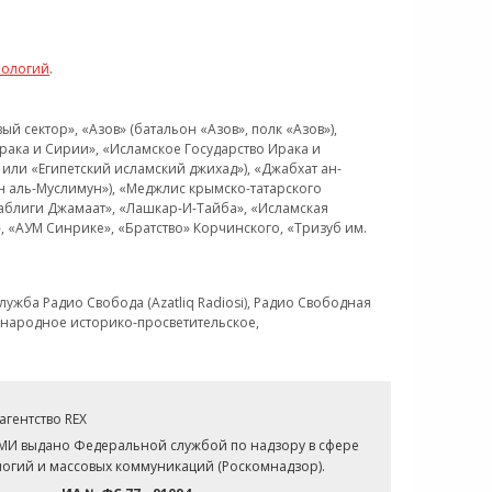
нологий
.
 сектор», «Азов» (батальон «Азов», полк «Азов»),
рака и Сирии», «Исламское Государство Ирака и
или «Египетский исламский джихад»), «Джабхат ан-
н аль-Муслимун»), «Меджлис крымско-татарского
Таблиги Джамаат», «Лашкар-И-Тайба», «Исламская
 «АУМ Синрике», «Братство» Корчинского, «Тризуб им.
ужба Радио Свобода (Azatliq Radiosi), Радио Свободная
ждународное историко-просветительское,
гентство REX
СМИ выдано Федеральной службой по надзору в сфере
огий и массовых коммуникаций (Роскомнадзор).