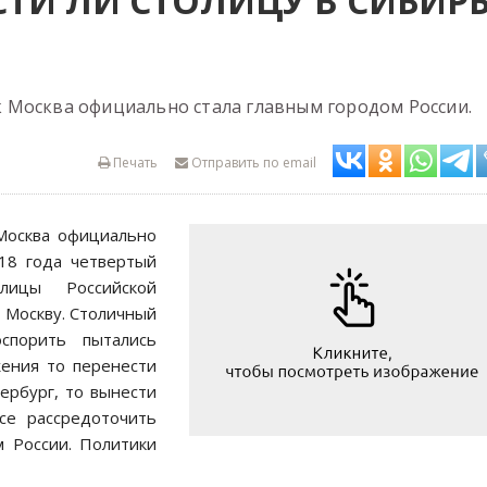
СТИ ЛИ СТОЛИЦУ В СИБИРЬ
как Москва официально стала главным городом России.
Печать
Отправить по email
 Москва официально
918 года четвертый
лицы Российской
 Москву. Столичный
порить пытались
жения то перенести
ербург, то вынести
се рассредоточить
м России. Политики