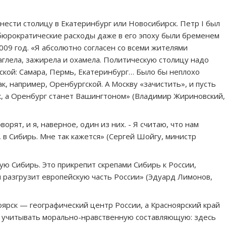
нести столицу в Екатеринбург или Новосибирск. Петр I был
бюрократические расходы даже в его эпоху были бременем
2009 год. «Я абсолютно согласен со всеми жителями
глела, зажирела и охамела. Политическую столицу надо
ской: Самара, Пермь, Екатеринбург… Было бы неплохо
к, например, Оренбургской. А Москву «зачистить», и пусть
к, а Оренбург станет Вашингтоном» (Владимир Жириновский,
рят, и я, наверное, один из них. - Я считаю, что нам
 в Сибирь. Мне так кажется» (Сергей Шойгу, министр
ю Сибирь. Это прикрепит скрепами Сибирь к России,
 разгрузит европейскую часть России» (Эдуард Лимонов,
оярск — географический центр России, а Красноярский край
о учитывать морально-нравственную составляющую: здесь