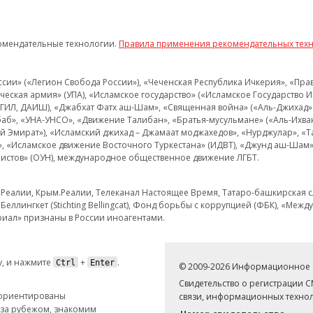
омендательные технологии.
Правила применения рекомендательных тех
и» («Легион Свобода России»), «Чеченская Республика Ичкерия», «Правый
еская армия» (УПА), «Исламское государство» («Исламское Государство И
 ИГИЛ, ДАИШ), «Джабхат Фатх аш-Шам», «Священная война» («Аль-Джихад» 
аб», «УНА-УНСО», «Движение Талибан», «Братья-мусульмане» («Аль-Ихва
кий Эмират»), «Исламский джихад – Джамаат моджахедов», «Нурджулар», «
», «Исламское движение Восточного Туркестана» (ИДВТ), «Джунд аш-Шам»,
истов» (ОУН), международное общественное движение ЛГБТ.
з.Реалии, Крым.Реалии, Телеканал Настоящее Время, Татаро-башкирская сл
Беллингкет (Stichting Bellingcat), Фонд борьбы с коррупцией (ФБК), «Ме
иал» признаны в России иноагентами.
, и нажмите
+
.
Ctrl
Enter
© 2009-2026 Информационное а
Свидетельство о регистрации 
 ориентированы
связи, информационных технол
 за рубежом, знакомим