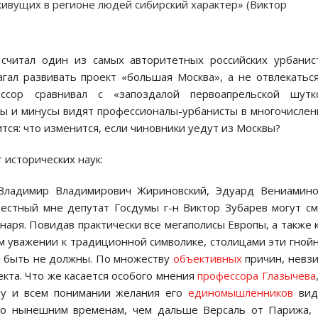
живущих в регионе людей сибирский характер» (Виктор
читал один из самых авторитетных российских урбанис
гал развивать проект «большая Москва», а не отвлекатьс
ссор сравнивал с «запоздалой первоапрельской шутко
сы и минусы видят профессионалы-урбанисты в многочисле
тся: что изменится, если чиновники уедут из Москвы?
т исторических наук:
 Владимир Владимирович
Жириновский, Эдуард Вениамино
естный мне депутат Госдумы г-н Виктор Зубарев могут с
наря. Повидав практически все мегаполисы Европы, а также 
ем уважении к традиционной символике, столицами эти гной
 быть не должны. По множеству
объективных
причин, невз
кта. Что же касается особого мнения
профессора Глазычева
илу и всем понимании желания его
единомышленников
вид
по нынешним временам, чем дальше Версаль от Парижа,