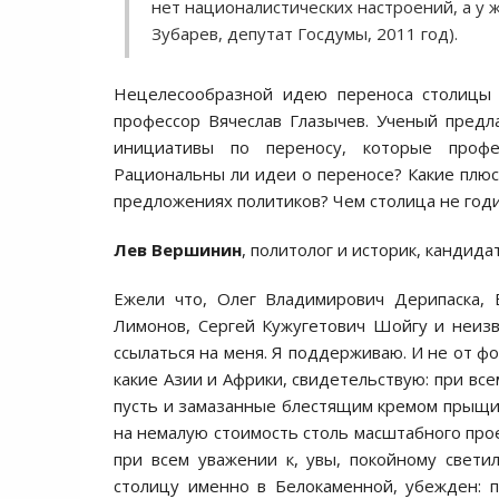
нет националистических настроений, а у 
Зубарев, депутат Госдумы, 2011 год).
Нецелесообразной идею переноса столицы с
профессор Вячеслав Глазычев. Ученый предла
инициативы по переносу, которые профе
Рациональны ли идеи о переносе? Какие плю
предложениях политиков? Чем столица не годи
Лев Вершинин
, политолог и историк, кандида
Ежели что, Олег Владимирович
Дерипаска,
Лимонов, Сергей Кужугетович Шойгу и неизв
ссылаться на меня. Я поддерживаю. И не от фо
какие Азии и Африки, свидетельствую: при вс
пусть и замазанные блестящим кремом прыщи
на немалую стоимость столь масштабного прое
при всем уважении к, увы, покойному свет
столицу именно в Белокаменной, убежден: 