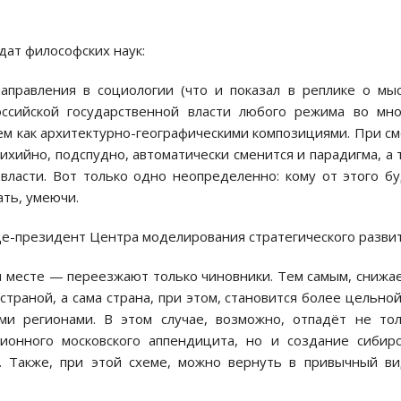
идат философских наук:
направления в социологии (что и показал в реплике о мы
оссийской государственной власти любого режима во мн
м как архитектурно-географическими композициями. При с
ихийно, подспудно, автоматически сменится и парадигма, а 
власти. Вот только одно неопределенно: кому от этого б
ать, умеючи.
це-президент Центра моделирования стратегического развит
ём месте — переезжают только чиновники. Тем самым, снижа
траной, а сама страна, при этом, становится более цельной
ми регионами. В этом случае, возможно, отпадёт не то
ционного московского аппендицита, но и создание сибир
 Также, при этой схеме, можно вернуть в привычный в