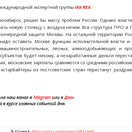
 международной экспертной группы
ИА REX
:
восибирск, решил бы массу проблем России. Однако власт
вать новую столицу с воздуха нечем. Вся структура ПРО и
рвоочередной защите Москвы. На остальной территории Ро
надо оставить Москве функции исполнительной власти и 
, машиностроительных, лесных, алмазодобывающих и про
субъектов будет некому, а незаработанные деньги перест
нах, московские зарплаты сравняются со средними российски
гастарбайтеры из постсоветских стран перестанут раздра
на наш канал в
Telegram
или в
Дзен
.
а в курсе главных событий дня.
Ссылка:
https://iarex.ru/interviews/34842.html