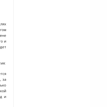
слях
огом
мене
то и
удет
ия:
ется
, за
лько
ской
ид и