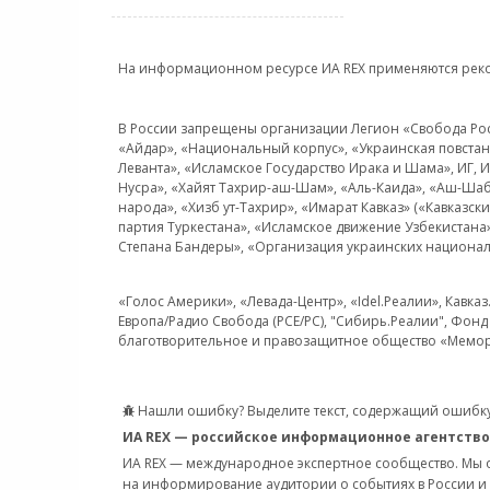
На информационном ресурсе ИА REX применяются рек
В России запрещены организации Легион «Свобода Росси
«Айдар», «Национальный корпус», «Украинская повстанч
Леванта», «Исламское Государство Ирака и Шама», ИГ,
Нусра», «Хайят Тахрир-аш-Шам», «Аль-Каида», «Аш-Шаб
народа», «Хизб ут-Тахрир», «Имарат Кавказ» («Кавказс
партия Туркестана», «Исламское движение Узбекистана
Степана Бандеры», «Организация украинских национал
«Голос Америки», «Левада-Центр», «Idel.Реалии», Кавка
Европа/Радио Свобода (PCE/PC), "Сибирь.Реалии", Фонд 
благотворительное и правозащитное общество «Мемор
Нашли ошибку? Выделите текст, содержащий ошибку
ИА REX — российское информационное агентство
ИА REX — международное экспертное сообщество. Мы
на информирование аудитории о событиях в России и