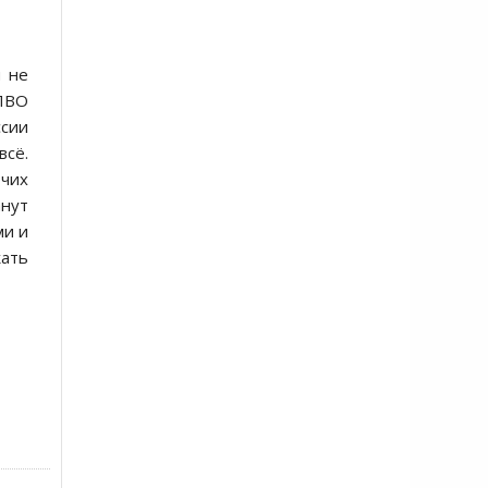
и не
 ПВО
ссии
всё.
чих
анут
ми и
жать