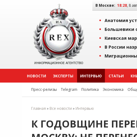
В Москве:
18:28
, 8 ав
Анатомия уст
Большевики о
Киевская мар
В России наз
Миграционны
НОВОСТИ
ЭКСПЕРТЫ
ИНТЕРВЬЮ
СТАТЬИ
КН
Пресс-релизы
Telegram
Политика
Экономика
Обще
Главная
»
Все новости
»
Интервью
К ГОДОВЩИНЕ ПЕРЕ