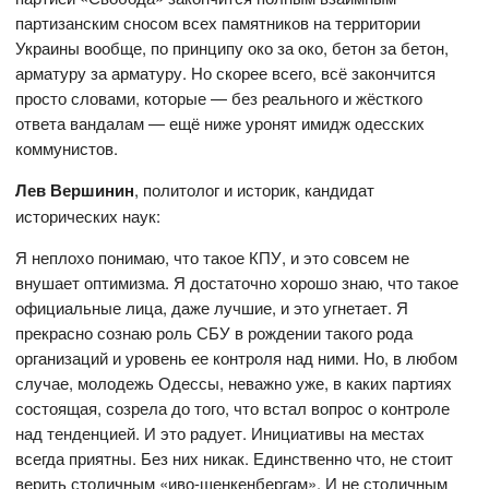
партизанским сносом всех памятников на территории
Украины вообще, по принципу око за око, бетон за бетон,
арматуру за арматуру. Но скорее всего, всё закончится
просто словами, которые — без реального и жёсткого
ответа вандалам — ещё ниже уронят имидж одесских
коммунистов.
Лев Вершинин
, политолог и историк, кандидат
исторических наук:
Я неплохо понимаю, что такое КПУ, и это совсем не
внушает оптимизма. Я достаточно хорошо знаю, что такое
официальные лица, даже лучшие, и это угнетает. Я
прекрасно сознаю роль СБУ в рождении такого рода
организаций и уровень ее контроля над ними. Но, в любом
случае, молодежь Одессы, неважно уже, в каких партиях
состоящая, созрела до того, что встал вопрос о контроле
над тенденцией. И это радует. Инициативы на местах
всегда приятны. Без них никак. Единственно что, не стоит
верить столичным «иво-шенкенбергам». И не столичным