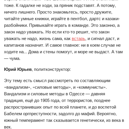
тоже. К гадалке не ходи, за пряник подставят. А потому,
ничего лишнего. Просто знакомьтесь, просто дружите,
читайте умные книжки, играйте в пентбол, дартс и казаки-
разбойники. Привыкайте играть в команде. Это законно, а
закон надо уважать. Но если кто-то решит, что закон
уважать не надо, жизнь сама, как
встарь
, и сигнал даст, и
капитанов назначит. И самое главное: ни в коем случае не
ходите на... Дома и стены помогут, и море не выдаст. А там
— чума.
Юрий Юрьев
, политконструктор:
Эту тему есть смысл рассмотреть по составляющим
«вандализм», «силовые методы», и «коммунисты».
Вандализм и силовые методы в Одессе — давняя
традиция, ещё до 1905 года, от террористов, позднее
распространивших опыт по всей планете, и до воспетой
Бабелем оргпреступности, задолго до мафий. Вероятно,
южный темперамент так сказывается генетически, из века в
век.