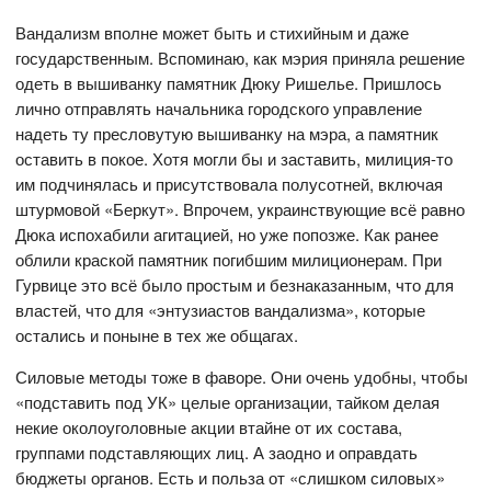
Вандализм вполне может быть и стихийным и даже
государственным. Вспоминаю, как мэрия приняла решение
одеть в вышиванку памятник Дюку Ришелье. Пришлось
лично отправлять начальника городского управление
надеть ту пресловутую вышиванку на мэра, а памятник
оставить в покое. Хотя могли бы и заставить, милиция-то
им подчинялась и присутствовала полусотней, включая
штурмовой «Беркут». Впрочем, украинствующие всё равно
Дюка испохабили агитацией, но уже попозже. Как ранее
облили краской памятник погибшим милиционерам. При
Гурвице это всё было простым и безнаказанным, что для
властей, что для «энтузиастов вандализма», которые
остались и поныне в тех же общагах.
Силовые методы тоже в фаворе. Они очень удобны, чтобы
«подставить под УК» целые организации, тайком делая
некие околоуголовные акции втайне от их состава,
группами подставляющих лиц. А заодно и оправдать
бюджеты органов. Есть и польза от «слишком силовых»