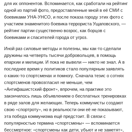
для их оппонентов. Вспоминается, как сработали на рейтинг
одной из партий фото, предоставленные мной в её СМИ с
боевиками УНА-УНСО, и после показа городу этих фото с
участием знаменитого боевика-террориста Ущаповского, —
рейтинг партии существенно возрос, как борцов с
боевиками и спасителей города от угроз.
Иной раз силовые методы и полезны, мы как-то сделали
дружины на четверть тысячи добровольцев, в помощь
епархии и милиции. И пока не вывели — никто не знал. А в
последнее время у политиков стало популярным заявлять
о каких-то спортсменах и помногу. Сначала тезис о сотнях
спортсменов провозгласил не меньше, чем
«Антифашистский фронт», впрочем, на практике это
закончилось лишь объявлением о бесплатных тренировках
в ряде залов для желающих. Теперь коммунисты создают
свою «спортроту», но в реальности они её не показывают,
эта победа коммунизма ещё предстоит. В связи с
популярностью термина «спортсмены» — вспоминается
бессмертное: «спортсмены как дети, убьют и не заметят»,