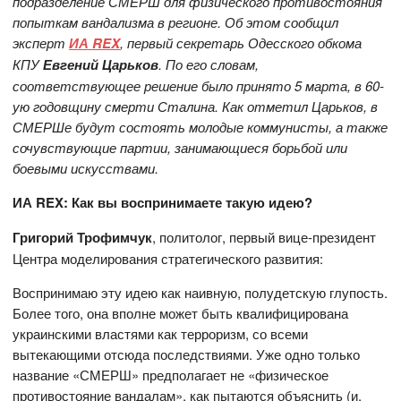
подразделение СМЕРШ для физического противостояния
попыткам вандализма в регионе. Об этом сообщил
эксперт
ИА REX
, первый секретарь Одесского обкома
КПУ
Евгений Царьков
. По его словам,
соответствующее решение было принято 5 марта, в 60-
ую годовщину смерти Сталина. Как отметил Царьков, в
СМЕРШе будут состоять молодые коммунисты, а также
сочувствующие партии, занимающиеся борьбой или
боевыми искусствами.
ИА REX:
Как вы воспринимаете такую идею?
Григорий Трофимчук
, политолог, первый вице-президент
Центра моделирования стратегического развития:
Воспринимаю эту идею как наивную, полудетскую глупость.
Более того, она вполне может быть квалифицирована
украинскими властями как терроризм, со всеми
вытекающими отсюда последствиями. Уже одно только
название «СМЕРШ» предполагает не «физическое
противостояние вандалам», как пытаются объяснить (и,