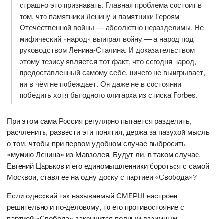
страшно это признавать. Главная проблема состоит в
том, что памятники Ленину и памятники Героям
Отечественной войны — абсолютно неразделимы. Не
мифический «народ» выиграл войну — а народ под
руководством Ленина-Сталина. И доказательством
этому тезису является тот факт, что сегодня народ,
предоставленный самому себе, ничего не выигрывает,
ни в чём не побеждает. Он даже не в состоянии
победить хотя бы одного олигарха из списка Forbes.
При этом сама Россия регулярно пытается разделить,
расчленить, развести эти понятия, держа за пазухой мысль
о том, чтобы при первом удобном случае выбросить
«мумию Ленина» из Мавзолея. Будут ли, в таком случае,
Евгений Царьков и его единомышленники бороться с самой
Москвой, ставя её на одну доску с партией «Свобода»?
Если одесский так называемый СМЕРШ настроен
решительно и по-деловому, то его противостояние с
партией «Свобода» закончится полным взаимным