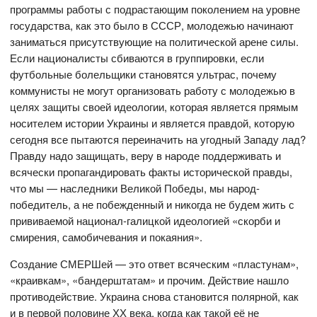
программы работы с подрастающим поколением на уровне
государства, как это было в СССР, молодежью начинают
заниматься присутствующие на политической арене силы.
Если националисты сбиваются в группировки, если
футбольные болельщики становятся ультрас, почему
коммунисты не могут организовать работу с молодежью в
целях защиты своей идеологии, которая является прямым
носителем истории Украины и является правдой, которую
сегодня все пытаются переиначить на угодный Западу лад?
Правду надо защищать, веру в народе поддерживать и
всячески пропагандировать факты исторической правды,
что мы — наследники Великой Победы, мы народ-
победитель, а не побежденный и никогда не будем жить с
прививаемой национал-галицкой идеологией «скорби и
смирения, самобичевания и покаяния».
Создание СМЕРШей — это ответ всяческим «пластунам»,
«краивкам», «бандерштатам» и прочим. Действие нашло
противодействие. Украина снова становится полярной, как
и в первой половине ХХ века, когда как такой её не