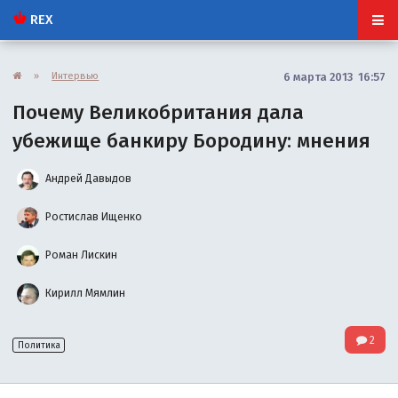
REX
»
Интервью
6 марта 2013 16:57
Почему Великобритания дала
убежище банкиру Бородину: мнения
Андрей Давыдов
Ростислав Ищенко
Роман Лискин
Кирилл Мямлин
2
Политика