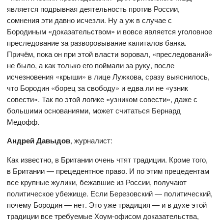
является подрывная деятельность против России,
сомнения эти давно исчезли. Ну а уж в случае с
Бородиным «доказательством» и вовсе является уголовное
преследование за разворовывание капиталов банка.
Причём, пока он при этой власти воровал, «преследований»
не было, а как только его поймали за руку, после
исчезновения «крыши» в лице Лужкова, сразу выяснилось,
что Бородин «борец за свободу» и едва ли не «узник
совести». Так по этой логике «узником совести», даже с
большими основаниями, может считаться Бернард
Медофф.
Андрей Давыдов
, журналист:
Как известно, в Британии очень чтят традиции. Кроме того,
в Британии — прецедентное право. И по этим прецедентам
все крупные жулики, бежавшие из России, получают
политическое убежище. Если Березовский — политический,
почему Бородин — нет. Это уже традиция — и в духе этой
традиции все требуемые Хоум-офисом доказательства,