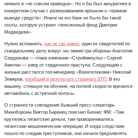
немало и «не совсем праведно». Но я бы был аккуратнее в
конкретном случае с развешиванием ярлыком о «прямом
выводе средств». Иначе на его банк не было бы такой
охоты, которую устроил «пенсионный фонд Дмитрия
Медведева».
Нужно вспомнить,
как не так давно
, один из свидетелей по
скандальному делу вокруг экс-министра обороны Анатолия
Сердюкова — глава компании «Стройимпульс» Сергей
Амелин — умер от сердечного приступа. Следующим с
жизнью расстался топ-менеджер «Воентелекома» Николай
Земеров,
погибший в результате странного ДТП
. В его
машину, стояшую на обочине, на полной скорости врезался
автомобиль с встречной полосы.
О странности совпадения бывший пресс-секретарь
Минобороны Виктор Баранец пояснил Бизнес ФМ: «Там
крутились гигантские деньги, там проворачивались
гигантские мошеннические операции. И когда следствие
пошло по следам преступников, они начали предъявлять