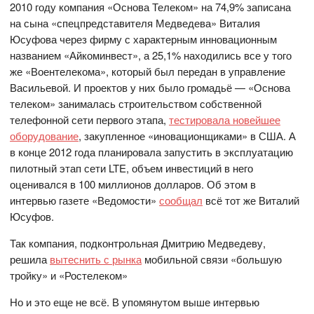
2010 году компания «Основа Телеком» на 74,9% записана
на сына «спецпредставителя Медведева» Виталия
Юсуфова через фирму с характерным инновационным
названием «Айкоминвест», а 25,1% находились все у того
же «Воентелекома», который был передан в управление
Васильевой. И проектов у них было громадьё — «Основа
телеком» занималась строительством собственной
телефонной сети первого этапа,
тестировала новейшее
оборудование
, закупленное «иновационщиками» в США. А
в конце 2012 года планировала запустить в эксплуатацию
пилотный этап сети LTE, объем инвестиций в него
оценивался в 100 миллионов долларов. Об этом в
интервью газете «Ведомости»
сообщал
всё тот же Виталий
Юсуфов.
Так компания, подконтрольная Дмитрию Медведеву,
решила
вытеснить с рынка
мобильной связи «большую
тройку» и «Ростелеком»
Но и это еще не всё. В упомянутом выше интервью