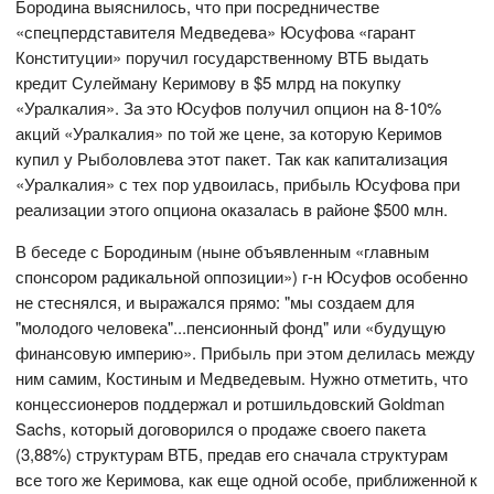
Бородина выяснилось, что при посредничестве
«спецпердставителя Медведева» Юсуфова «гарант
Конституции» поручил государственному ВТБ выдать
кредит Сулейману Керимову в $5 млрд на покупку
«Уралкалия». За это Юсуфов получил опцион на 8-10%
акций «Уралкалия» по той же цене, за которую Керимов
купил у Рыболовлева этот пакет. Так как капитализация
«Уралкалия» с тех пор удвоилась, прибыль Юсуфова при
реализации этого опциона оказалась в районе $500 млн.
В беседе с Бородиным (ныне объявленным «главным
спонсором радикальной оппозиции») г-н Юсуфов особенно
не стеснялся, и выражался прямо: "мы создаем для
"молодого человека"...пенсионный фонд" или «будущую
финансовую империю». Прибыль при этом делилась между
ним самим, Костиным и Медведевым. Нужно отметить, что
концессионеров поддержал и ротшильдовский Goldman
Sachs, который договорился о продаже своего пакета
(3,88%) структурам ВТБ, предав его сначала структурам
все того же Керимова, как еще одной особе, приближенной к