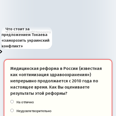
Что стоит за
В России назрели
Миграционный пожар
Россия начинает
Россия зимой 1904
Русская нация вчера и
Почему правый крах в
Место Науру / Науэро в
У сионистского проекта
предложением Токаева
перемены: 15 шагов к
Европы
сбрасывать балласт
года: первые уступки во
сегодня
Варшаве не поможет её
современной истории
появилось украинское
«заморозить украинский
суверенной экономике
Анкориджа
внутренней политике
отношениям с Россией?
Южной Осетии
измерение
конфликт»
Медицинская реформа в России (известная
как «оптимизация здравоохранения»)
непрерывно продолжается с 2010 года по
настоящее время. Как Вы оцениваете
результаты этой реформы?
На отлично
Неудовлетворительно