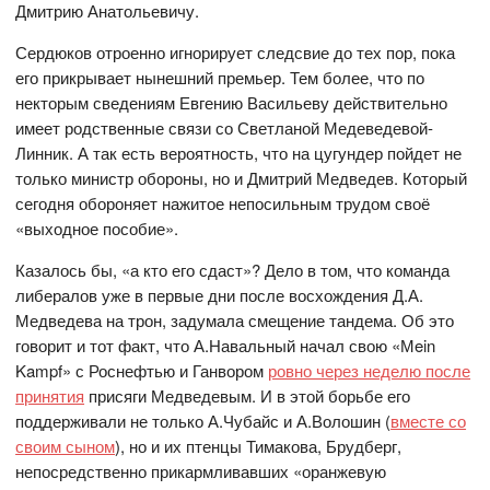
Дмитрию Анатольевичу.
Сердюков отроенно игнорирует следсвие до тех пор, пока
его прикрывает нынешний премьер. Тем более, что по
некторым сведениям Евгению Васильеву действительно
имеет родственные связи со Светланой Медеведевой-
Линник. А так есть вероятность, что на цугундер пойдет не
только министр обороны, но и Дмитрий Медведев. Который
сегодня обороняет нажитое непосильным трудом своё
«выходное пособие».
Казалось бы, «а кто его сдаст»? Дело в том, что команда
либералов уже в первые дни после восхождения Д.А.
Медведева на трон, задумала смещение тандема. Об это
говорит и тот факт, что А.Навальный начал свою «Мein
Kampf» с Роснефтью и Ганвором
ровно через неделю после
принятия
присяги Медведевым. И в этой борьбе его
поддерживали не только А.Чубайс и А.Волошин (
вместе со
своим сыном
), но и их птенцы Тимакова, Брудберг,
непосредственно прикармливавших «оранжевую