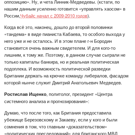
оппозицию». Ну, и чета Линник-Медведевы. (кстати, по
нашим данным усиленно готовится «управлять хаосом» в
России,
Чубайс начал с 2009-2010 годов
).
Когда всё это, наконец, дошло до второй половинки
«тандема» в виде пианиста Кабаева, то особого выхода у
него уже и не осталось. И в этом плане г-н Бородин
становится очень важным свидетелем. И для кого-то
лишним, к тому же. Поэтому, в данном случае сыграли не
только капиталы банкира, но и реальная политическая
подоплека. И возможность политической разведки
Британии держать на крючке команду либералов, фасадом
которой нынче служит Дмитрий Анатольевич Медведев.
Ростислав Ищенко
, политолог, президент «Центра
системного анализа и прогнозирования»:
Думаю, что после того, как Британия предоставила
убежище Березовскому и Закаеву, если у кого и были
сомнения в том, что главным «доказательством»
«политических преследований» для британского МВД