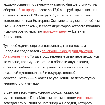
акционирования по личному указанию бывшего министра
обороны
был продан
всего за 17,9 млн руб. при рыночной
стоимости почти 670 млн руб. Сделку оформила ныне
подследственная Екатерина Сметанова, а достался объект
ОАО «Воентелеком», в совет директоров которого входила
и другая обвиняемая по
громкому делу
— Евгения
Васильева.
Тут необходимо еще раз напомнить, как по лосвам
Бородина создавался «
пенсионный фонд для Дмитрия
Анатольевича»
. Тогда его доверенные лица перемещались
по стране, преимущественно в области двух столиц,
отбирая наиболее приглянувшиеся им куски «плохо
лежащей муниципальной и государственной
собственности» — в качестве утешения, за переуступку
«нагретого стульчака».
В центре этого «пенсионного фонда» оказался
муниципальный Банк Москвы, о чем в своем
интервью
поведал его бывший бенефициар А.Бородин, которого