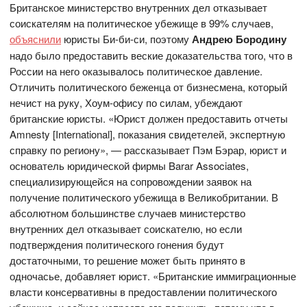
Британское министерство внутренних дел отказывает
соискателям на политическое убежище в 99% случаев,
объяснили
юристы Би-би-си, поэтому
Андрею Бородину
надо было предоставить веские доказательства того, что в
России на него оказывалось политическое давление.
Отличить политического беженца от бизнесмена, который
нечист на руку, Хоум-офису по силам, убеждают
британские юристы. «Юрист должен предоставить отчеты
Amnesty [International], показания свидетелей, экспертную
справку по региону», — рассказывает Пэм Бэрар, юрист и
основатель юридической фирмы Barar Associates,
специализирующейся на сопровождении заявок на
получение политического убежища в Великобритании. В
абсолютном большинстве случаев министерство
внутренних дел отказывает соискателю, но если
подтверждения политического гонения будут
достаточными, то решение может быть принято в
одночасье, добавляет юрист. «Британские иммиграционные
власти консервативны в предоставлении политического