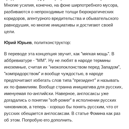
Многие усилия, конечно, на фоне ширпотребного мусора,
разбиваются о непроходимые толщи бюрократических
коридоров, агентурного вредительства и обывательского
равнодушия, но многие инициативы и достигают своей
цели.
Юрий Юрьев
, политконструктор:
В переводе эта концепция звучит, как "мягкая мощь". В
аббревиатуре - "ММ". Ну не любят в народе термины
иноземные, считая их "низкопоклонством перед Западом",
"компрадорством" и вообще чуждостью, в народе
предпочитают избегать слов типа "президент" и называть
их по фамилиям. Вообще странна инициатива для русских,
именуемая по-английски. Наверное, англосаксы уже
догадались о понятии "soft-power" в исполнении русских
чиновников, а теперь - хорошо бы понять русским, что от
русских обещается англосаксам. В статье Фомина как раз
об этом. Попробую его дополнить.