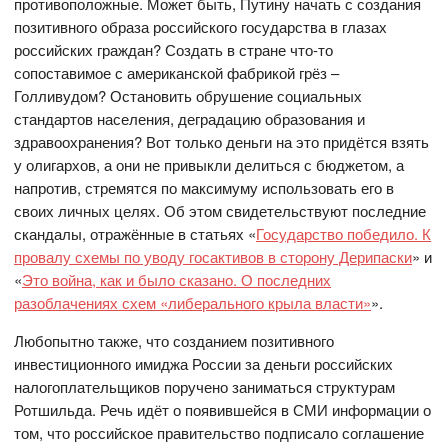
противоположные. Может быть, Путину начать с создания
позитивного образа российского государства в глазах
российских граждан? Создать в стране что-то
сопоставимое с американской фабрикой грёз –
Голливудом? Остановить обрушение социальных
стандартов населения, деградацию образования и
здравоохранения? Вот только деньги на это придётся взять
у олигархов, а они не привыкли делиться с бюджетом, а
напротив, стремятся по максимуму использовать его в
своих личных целях. Об этом свидетельствуют последние
скандалы, отражённые в статьях «
Государство победило. К
провалу схемы по уводу госактивов в сторону Дерипаски
» и
«
Это война, как и было сказано. О последних
разоблачениях схем «либерального крыла власти»
».
Любопытно также, что созданием позитивного
инвестиционного имиджа России за деньги российских
налогоплательщиков поручено заниматься структурам
Ротшильда. Речь идёт о появившейся в СМИ информации о
том, что российское правительство подписало соглашение