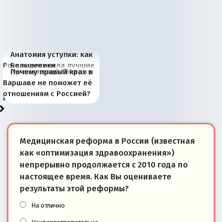
Анатомия уступки: как
Россия потеряла лучшие
Большевики
Киевская марионетка
В России назрели
Миграционный пожар
Россия начинает
Россия зимой 1904
Русская нация вчера и
Почему правый крах в
рыбопромысловые
отличаются от «Яблока»
Запада рассказала о
перемены: 15 шагов к
Европы
сбрасывать балласт
года: первые уступки во
сегодня
Варшаве не поможет её
районы Баренцева
тем, что они -
«переобувании» хозяев
суверенной экономике
Анкориджа
внутренней политике
отношениям с Россией?
моря
победители
Медицинская реформа в России (известная
как «оптимизация здравоохранения»)
непрерывно продолжается с 2010 года по
настоящее время. Как Вы оцениваете
результаты этой реформы?
На отлично