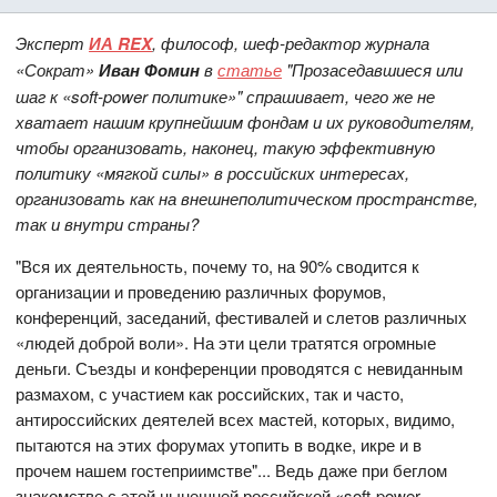
Эксперт
ИА REX
, философ, шеф-редактор журнала
«Сократ»
Иван Фомин
в
статье
"Прозаседавшиеся или
шаг к «soft-power политике»" спрашивает, чего же не
хватает нашим крупнейшим фондам и их руководителям,
чтобы организовать, наконец, такую эффективную
политику «мягкой силы» в российских интересах,
организовать как на внешнеполитическом пространстве,
так и внутри страны?
"Вся их деятельность, почему то, на 90% сводится к
организации и проведению различных форумов,
конференций, заседаний, фестивалей и слетов различных
«людей доброй воли». На эти цели тратятся огромные
деньги. Съезды и конференции проводятся с невиданным
размахом, с участием как российских, так и часто,
антироссийских деятелей всех мастей, которых, видимо,
пытаются на этих форумах утопить в водке, икре и в
прочем нашем гостеприимстве"... Ведь даже при беглом
знакомстве с этой нынешней российской «soft-power