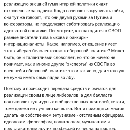
реализацию внешней гуманитарной политики сидят
откровенные западники. Когда начинают закручивать гайки,
они тут же говорят, что они двумя руками за Путина и
консерваторы, но продолжают саботировать реализацию
адекватной политики. Посмотрите, кто находится в СВОП -
разные писатели типа Быкова и банкиры-
интернационалисты. Какое, например, отношение имеет
этот либерал белоленточник к оборонной политике? Может
быть, он и талантливый словоплет, но что он ничего не
понимает, как и многие другие "эксперты" из СВОПа во
внешней и оборонной политике это и так ясно, для этого уж
не нужно иметь семь пядей во лбу.
Поэтому и происходит передача средств и рычагов для
реализации своим в лице либералов, а для балласта
подтягивают культурных и общественных деятелей, кстати,
тоже далека не лучшего качества. Вот и приходится многое
делать на собственном энтузиазме - отставным офицерам,
идеологам, философам, политологам, музыкантам и
представителям других профессий из числа патриотов.