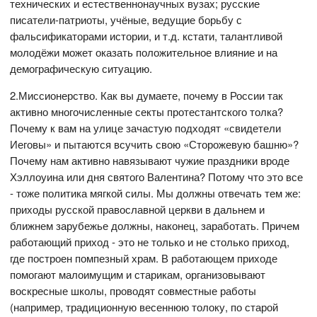
технических и естественнонаучных вузах; русские
писатели-патриоты, учёные, ведущие борьбу с
фальсификаторами истории, и т.д. кстати, талантливой
молодёжи может оказать положительное влияние и на
демографическую ситуацию.
2.Миссионерство. Как вы думаете, почему в России так
активно многочисленные секты протестантского толка?
Почему к вам на улице зачастую подходят «свидетели
Иеговы» и пытаются всучить свою «Сторожевую башню»?
Почему нам активно навязывают чужие праздники вроде
Хэллоуина или дня святого Валентина? Потому что это все
- тоже политика мягкой силы. Мы должны отвечать тем же:
приходы русской православной церкви в дальнем и
ближнем зарубежье должны, наконец, заработать. Причем
работающий приход - это не только и не столько приход,
где построен помпезный храм. В работающем приходе
помогают малоимущим и старикам, организовывают
воскресные школы, проводят совместные работы
(например, традиционную весеннюю толоку, по старой