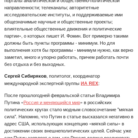
порталы аналитической и общественно-политической
направленности; телеканалы; авторитетные
исследовательские институты, и поддерживаемые ими
общезначимые научные и общественные проекты;
влиятельные общественные движения и политические
партии», о которых пишет И. Фомин. Вот примерно такими
должны быть пункты программы - минимум. Но для
выполнения хотя бы программы - минимум нужно, как верно
заметил, много и упорно работать, причем работать почти
без отдыха и без выходных.
Сергей Сибиряков
, политолог, координатор
международной экспертной группы
ИА REX
:
После прошлогодней февральской статьи Владимира
Путина «
Россия и меняющийся мир
» в российских
политических кругах стало модным словосочетание "мягкая
сила". Напомню, что Путин в статье высказался негативно в
адрес США, использующих концепцию «мягкой силы» в
достижении своих внешнеполитических целей. Сейчас уже
сам Путин заявляет о том, что Россия должна реализовать