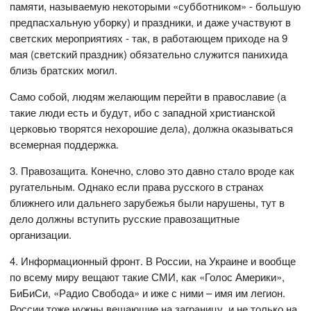
памяти, называемую некоторыми «субботником» - большую
предпасхальную уборку) и праздники, и даже участвуют в
светских мероприятиях - так, в работающем приходе на 9
мая (светский праздник) обязательно служится панихида
близь братских могил.
Само собой, людям желающим перейти в православие (а
такие люди есть и будут, ибо с западной христианской
церковью творятся нехорошие дела), должна оказываться
всемерная поддержка.
3. Правозащита. Конечно, слово это давно стало вроде как
ругательным. Однако если права русского в странах
ближнего или дальнего зарубежья были нарушены, тут в
дело должны вступить русские правозащитные
организации.
4. Информационный фронт. В России, на Украине и вообще
по всему миру вещают такие СМИ, как «Голос Америки»,
БиБиСи, «Радио Свобода» и иже с ними – имя им легион.
России тоже нужны вещающие на заграницу, и не только на