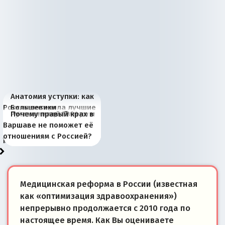
Анатомия уступки: как
Россия потеряла лучшие
Большевики
Киевская марионетка
В России назрели
Миграционный пожар
Россия начинает
Россия зимой 1904
Русская нация вчера и
Почему правый крах в
рыбопромысловые
отличаются от «Яблока»
Запада рассказала о
перемены: 15 шагов к
Европы
сбрасывать балласт
года: первые уступки во
сегодня
Варшаве не поможет её
районы Баренцева
тем, что они -
«переобувании» хозяев
суверенной экономике
Анкориджа
внутренней политике
отношениям с Россией?
моря
победители
Медицинская реформа в России (известная
как «оптимизация здравоохранения»)
непрерывно продолжается с 2010 года по
настоящее время. Как Вы оцениваете