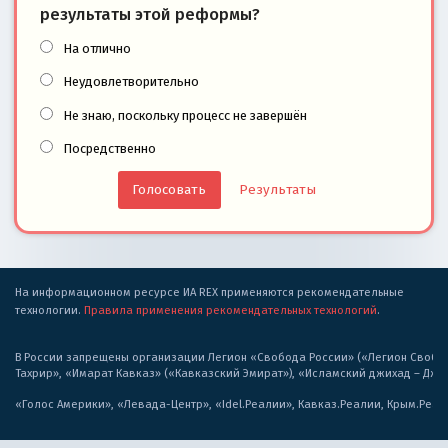
результаты этой реформы?
На отлично
Неудовлетворительно
Не знаю, поскольку процесс не завершён
Посредственно
Результаты
На информационном ресурсе ИА REX применяются рекомендательные
технологии.
Правила применения рекомендательных технологий
.
В России запрещены организации Легион «Свобода России» («Легион Свобода
Тахрир», «Имарат Кавказ» («Кавказский Эмират»), «Исламский джихад – Дж
«Голос Америки», «Левада-Центр», «Idel.Реалии», Кавказ.Реалии, Крым.Реал