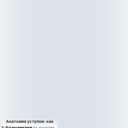
Анатомия уступки: как
Россия потеряла лучшие
Большевики