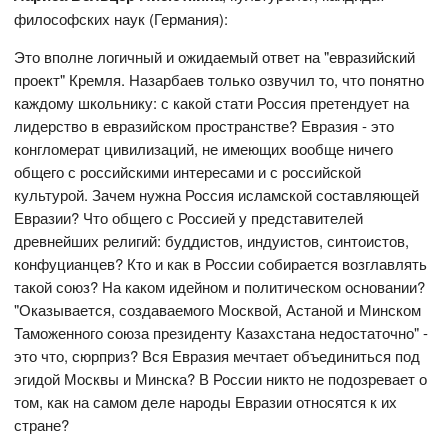
философских наук (Германия):
Это вполне логичный и ожидаемый ответ на "евразийский
проект" Кремля. Назарбаев только озвучил то, что понятно
каждому школьнику: с какой стати Россия претендует на
лидерство в евразийском пространстве? Евразия - это
конгломерат цивилизаций, не имеющих вообще ничего
общего с российскими интересами и с российской
культурой. Зачем нужна Россия исламской составляющей
Евразии? Что общего с Россией у представителей
древнейших религий: буддистов, индуистов, синтоистов,
конфуцианцев? Кто и как в России собирается возглавлять
такой союз? На каком идейном и политическом основании?
"Оказывается, создаваемого Москвой, Астаной и Минском
Таможенного союза президенту Казахстана недостаточно" -
это что, сюрприз? Вся Евразия мечтает объединиться под
эгидой Москвы и Минска? В России никто не подозревает о
том, как на самом деле народы Евразии относятся к их
стране?