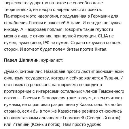
тюркское государство на такое не способно даже
теоретически, не говоря о нереальности проекта.
Пантюркизм это идеология, придуманная в Германии для
ослабления России и пакостей Англии. И сегодня не нужна
никому. А Назарбаев поплыл: говорить такие глупости
можно лишь с отчаяния, при полной изоляции. США не
нужен, нужно иное, РФ не нужен. Страна окружена со всех
сторон. И вот-вот будет полем битвы против Китая.
Павел Шипилин
, журналист:
Думаю, хитрый лис Назарбаев просто льстит экономически
сильному государству, которым сейчас является Турция. И
его намек на ренессанс пантюркизма не входит в
противоречие с интересами остальных членов Таможенного
союза — Россия и Белоруссия тоже торгует, с кем считают
нужным, не спрашивая разрешения у Казахстана. Было бы
странно, если бы в том же Казахстане ревниво относились
к нашим газовым альянсам с Германией (Северный поток)
или Италией (Южный поток). Нам просто удобно