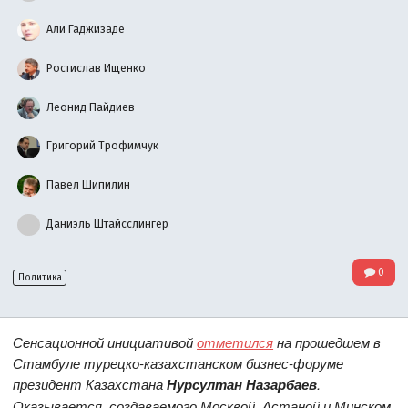
Али Гаджизаде
Ростислав Ищенко
Леонид Пайдиев
Григорий Трофимчук
Павел Шипилин
Даниэль Штайсслингер
0
Политика
Сенсационной инициативой
отметился
на прошедшем в
Стамбуле турецко-казахстанском бизнес-форуме
президент Казахстана
Нурсултан Назарбаев
.
Оказывается, создаваемого Москвой, Астаной и Минском